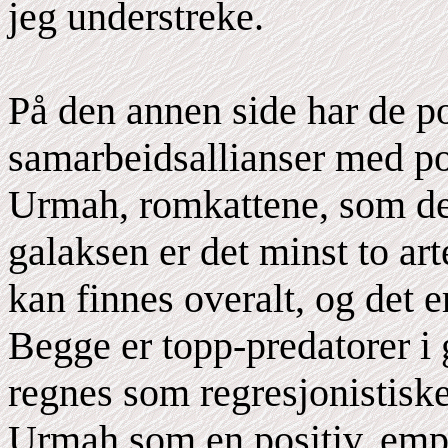
jeg understreke.
På den annen side har de p
samarbeidsallianser med pos
Urmah, romkattene, som de h
galaksen er det minst to ar
kan finnes overalt, og det
Begge er topp-predatorer i
regnes som regresjonistiske
Urmah som en positiv, emp