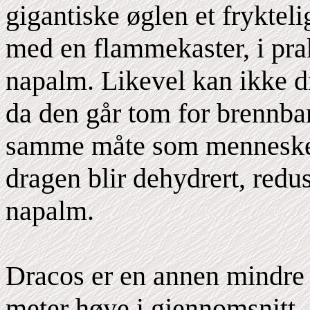
gigantiske øglen et frykte
med en flammekaster, i prak
napalm. Likevel kan ikke d
da den går tom for brennbar
samme måte som mennesker 
dragen blir dehydrert, redu
napalm.
Dracos er en annen mindre a
meter høye i gjennomsnitt,