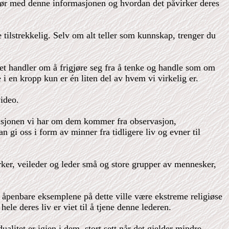
 gjør med denne informasjonen og hvordan det påvirker deres
 tilstrekkelig. Selv om alt teller som kunnskap, trenger du
Det handler om å frigjøre seg fra å tenke og handle som om
e i en kropp kun er én liten del av hvem vi virkelig er.
video.
rmasjonen vi har om dem kommer fra observasjon,
 gi oss i form av minner fra tidligere liv og evner til
virker, veileder og leder små og store grupper av mennesker,
åpenbare eksemplene på dette ville være ekstreme religiøse
ele deres liv er viet til å tjene denne lederen.
ualitet er igjen i dem, stort sett når det gjelder mindre