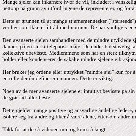
Mange sjeler kan inkarnere hvor de vil, inkludert i vanskeli
nettopp på grunn av utfordringene de representerer, og for å
Dette er grunnen til at mange stjernemennesker ("starseeds") 
verdier som ikke er i tråd med normen. De har vanligvis en sv
Den avanserte sjelen samhandler med de mindre utviklede sje
danner, på en sterkt telepatisk måte. De ender bokstavelig tal
kollektive ubevisste. Medlemmene som har en sterk tilknytn
holder eller kondenserer de såkalte mindre sjelene vibrasjo
Her bruker jeg ordene eller uttrykket "mindre sjel" kun for 
en rolle der én definerer en annen. Dette er viktig.
Noen av de mer avanserte sjelene er intuitivt bevisste på sin
de gjør sitt aller beste.
Dette gjelder mange positive og ansvarlige åndelige ledere, u
isolere seg fra andre og liker å være alene, ettersom andre
Takk for at du så videoen min og kom så langt.