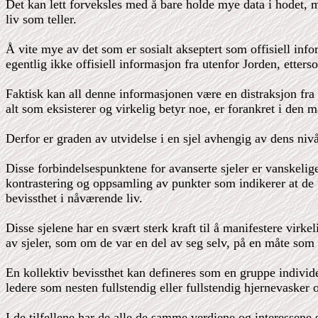
Det kan lett forveksles med å bare holde mye data i hodet, 
liv som teller.
Å vite mye av det som er sosialt akseptert som offisiell inf
egentlig ikke offisiell informasjon fra utenfor Jorden, etter
Faktisk kan all denne informasjonen være en distraksjon fra
alt som eksisterer og virkelig betyr noe, er forankret i den ma
Derfor er graden av utvidelse i en sjel avhengig av dens niv
Disse forbindelsespunktene for avanserte sjeler er vanskeli
kontrastering og oppsamling av punkter som indikerer at de fa
bevissthet i nåværende liv.
Disse sjelene har en svært sterk kraft til å manifestere virke
av sjeler, som om de var en del av seg selv, på en måte som
En kollektiv bevissthet kan defineres som en gruppe indivi
ledere som nesten fullstendig eller fullstendig hjernevasker o
I de tilfellene har de alle de samme verdiene og interessene s