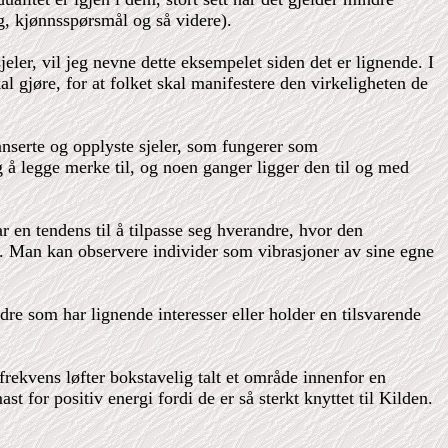
ng, kjønnsspørsmål og så videre).
ler, vil jeg nevne dette eksempelet siden det er lignende. I
al gjøre, for at folket skal manifestere den virkeligheten de
anserte og opplyste sjeler, som fungerer som
g å legge merke til, og noen ganger ligger den til og med
 en tendens til å tilpasse seg hverandre, hvor den
r. Man kan observere individer som vibrasjoner av sine egne
ndre som har lignende interesser eller holder en tilsvarende
frekvens løfter bokstavelig talt et område innenfor en
t for positiv energi fordi de er så sterkt knyttet til Kilden.