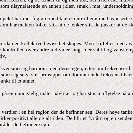
ett som tilsynelatende en annen (klær, smak i mat, underholdni
pelet har mer å gjøre med tankekontroll enn med avanserte sje
 som har makten folket slik at de tenker slik de ønsker at de sk
vordan en kollektive bevissthet skapes. Men i tilfeller med av
e kontrollen over andre individer langt mer subtil og vanskeli
elv.
ekvensmessig harmoni med deres egen, ettersom frekvenser har
 som seg selv, slik prinsippet om dominerende frekvens tilsie
unkt til et annet.
og på en uunngåelig måte, påvirker og har stor innflytelse på a
 verdier i en hel region der de befinner seg. Deres høye tanke
er positivt alle og alt i den. De blir et fyrtårn og en sendemas
ådet de befinner seg i.