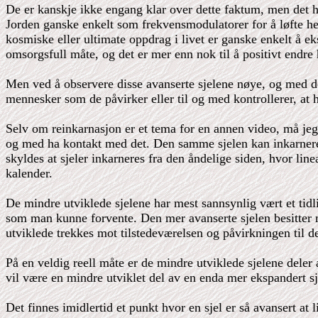
De er kanskje ikke engang klar over dette faktum, men det ha
Jorden ganske enkelt som frekvensmodulatorer for å løfte he
kosmiske eller ultimate oppdrag i livet er ganske enkelt å eks
omsorgsfull måte, og det er mer enn nok til å positivt endre 
Men ved å observere disse avanserte sjelene nøye, og med den 
mennesker som de påvirker eller til og med kontrollerer, at h
Selv om reinkarnasjon er et tema for en annen video, må jeg h
og med ha kontakt med det. Den samme sjelen kan inkarneres s
skyldes at sjeler inkarneres fra den åndelige siden, hvor line
kalender.
De mindre utviklede sjelene har mest sannsynlig vært et tidlig
som man kunne forvente. Den mer avanserte sjelen besitter m
utviklede trekkes mot tilstedeværelsen og påvirkningen til d
På en veldig reell måte er de mindre utviklede sjelene deler a
vil være en mindre utviklet del av en enda mer ekspandert sj
Det finnes imidlertid et punkt hvor en sjel er så avansert at 