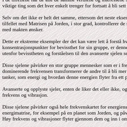
viktige ting som det hver enkelt trenger for fortsatt å bli s
Selv om det ikke er helt det samme, ettersom det neste eksem
tilfellet med Matrisen på Jorden, i stor grad, kontrollerer de
med makten ønsker.
Dette er ekstreme eksempler der det kan være lett å forstå h
konsentrasjonspunkter for bevissthet for sin gruppe, er denn
utenfor bevisstheten og forståelsen til den avanserte sjelen s
Disse sjelene påvirker en stor gruppe mennesker som er i fr
dominerende frekvensen transformerer de andre til å bli mer
tanker, som energi og hvordan denne energien flyter fra ett p
Avanserte og opplyste sjeler, enten de liker det eller ikke, 
frekvens og vibrasjon.
Disse sjelene påvirker også hele frekvenskartet for energiens
energimatrise, for eksempel på en planet som Jorden, og påvirk
Høy frekvens og vibrasjoner flyter gjennom dem og inn i omr