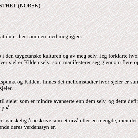
STHET (NORSK)
r at du er her sammen med meg igjen.
tås i den taygetanske kulturen og av meg selv. Jeg forklarte hv
 hver sjel er Kilden selv, som manifesterer seg gjennom flere
etspunkt og Kilden, finnes det mellomstadier hvor sjeler er
jeler.
sjeler som er mindre avanserte enn dem selv, og dette define
ppnå.
ært vanskelig å beskrive som et nivå eller en mengde, men d
ende deres verdenssyn er.