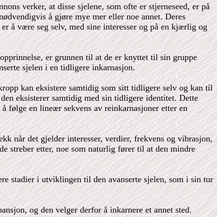
ons verker, at disse sjelene, som ofte er stjerneseed, er på
 nødvendigvis å gjøre mye mer eller noe annet. Deres
e er å være seg selv, med sine interesser og på en kjærlig og
prinnelse, er grunnen til at de er knyttet til sin gruppe
erte sjelen i en tidligere inkarnasjon.
ropp kan eksistere samtidig som sitt tidligere selv og kan til
en eksisterer samtidig med sin tidligere identitet. Dette
g å følge en lineær sekvens av reinkarnasjoner etter en
kk når det gjelder interesser, verdier, frekvens og vibrasjon,
streber etter, noe som naturlig fører til at den mindre
e stadier i utviklingen til den avanserte sjelen, som i sin tur
spansjon, og den velger derfor å inkarnere et annet sted.