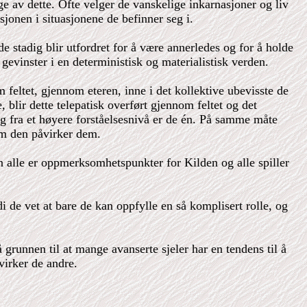
e av dette. Ofte velger de vanskelige inkarnasjoner og liv
jonen i situasjonene de befinner seg i.
de stadig blir utfordret for å være annerledes og for å holde
gevinster i en deterministisk og materialistisk verden.
feltet, gjennom eteren, inne i det kollektive ubevisste de
, blir dette telepatisk overført gjennom feltet og det
g fra et høyere forståelsesnivå er de én. På samme måte
som den påvirker dem.
n alle er oppmerksomhetspunkter for Kilden og alle spiller
i de vet at bare de kan oppfylle en så komplisert rolle, og
 grunnen til at mange avanserte sjeler har en tendens til å
virker de andre.