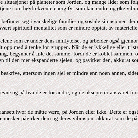
ge situasjoner på planeter som Jorden, og mange lider som følg
 tjene som høyfrekvente energifyr som kan endre og øke vibras
befinner seg i vanskelige familie- og sosiale situasjoner, der 
ært spirituell mentalitet som er mindre opptatt av materielle 
lene som er under dens innflytelse, og arbeider også gjennom 
t opp med å tenke for gruppen. Når de er lykkelige eller triste
ing, begynner å føle det samme, fordi de er koblet sammen, o
nen til den mer ekspanderte sjelen, og påvirker den, akkurat 
å beskrive, ettersom ingen sjel er mindre enn noen annen, side
 evne og på hva de er for andre, og de aksepterer ansvaret ford
ansett hvor de måtte være, på Jorden eller ikke. Dette er også
 mennesker påvirker dem og deres vibrasjon, akkurat som de på