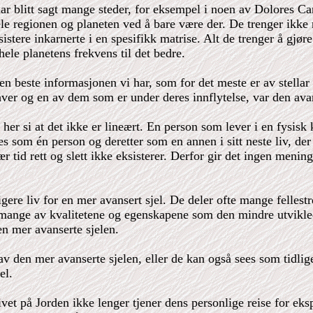
r blitt sagt mange steder, for eksempel i noen av Dolores Cann
le regionen og planeten ved å bare være der. De trenger ikke
istere inkarnerte i en spesifikk matrise. Alt de trenger å gjør
hele planetens frekvens til det bedre.
beste informasjonen vi har, som for det meste er av stellar op
ver og en av dem som er under deres innflytelse, var den avans
er si at det ikke er lineært. En person som lever i en fysisk k
om én person og deretter som en annen i sitt neste liv, der d
ær tid rett og slett ikke eksisterer. Derfor gir det ingen menin
ere liv for en mer avansert sjel. De deler ofte mange fellestre
ange av kvalitetene og egenskapene som den mindre utviklede 
en mer avanserte sjelen.
v den mer avanserte sjelen, eller de kan også sees som tidliger
el.
livet på Jorden ikke lenger tjener dens personlige reise for ek