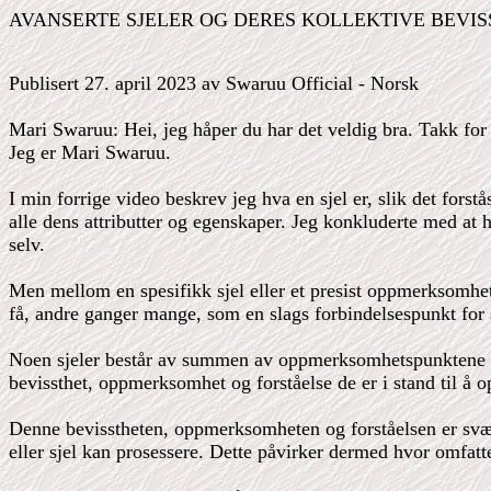
AVANSERTE SJELER OG DERES KOLLEKTIVE BEVIS
Publisert 27. april 2023 av Swaruu Official - Norsk
Mari Swaruu: Hei, jeg håper du har det veldig bra. Takk fo
Jeg er Mari Swaruu.
I min forrige video beskrev jeg hva en sjel er, slik det fors
alle dens attributter og egenskaper. Jeg konkluderte med at
selv.
Men mellom en spesifikk sjel eller et presist oppmerksomh
få, andre ganger mange, som en slags forbindelsespunkt for s
Noen sjeler består av summen av oppmerksomhetspunktene til 
bevissthet, oppmerksomhet og forståelse de er i stand til å o
Denne bevisstheten, oppmerksomheten og forståelsen er sv
eller sjel kan prosessere. Dette påvirker dermed hvor omfatt