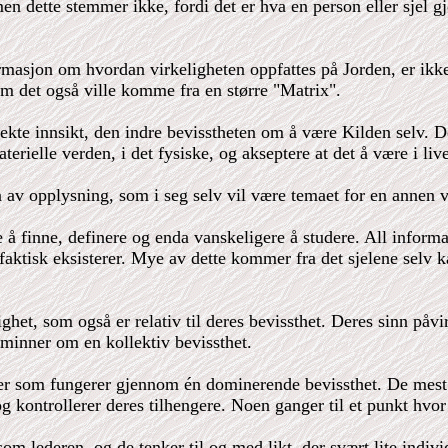
men dette stemmer ikke, fordi det er hva en person eller sjel
ormasjon om hvordan virkeligheten oppfattes på Jorden, er ikke
som det også ville komme fra en større "Matrix".
 ekte innsikt, den indre bevisstheten om å være Kilden selv. 
terielle verden, i det fysiske, og akseptere at det å være i liv
å av opplysning, som i seg selv vil være temaet for en annen 
ge å finne, definere og enda vanskeligere å studere. All info
ktisk eksisterer. Mye av dette kommer fra det sjelene selv kan
lighet, som også er relativ til deres bevissthet. Deres sinn på
 minner om en kollektiv bevissthet.
der som fungerer gjennom én dominerende bevissthet. De mest 
g kontrollerer deres tilhengere. Noen ganger til et punkt hvor h
om lederen, og de tenker til og med likt, der svært lite individ