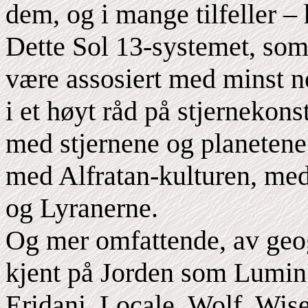
dem, og i mange tilfeller –
Dette Sol 13-systemet, som
være assosiert med minst n
i et høyt råd på stjernekon
med stjernene og planetene
med Alfratan-kulturen, me
og Lyranerne.
Og mer omfattende, av geog
kjent på Jorden som Lumi
Eridani, Locale, Wolf, Wise