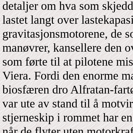
detaljer om hva som skjedde.
lastet langt over lastekapas
gravitasjonsmotorene, de s
manøvrer, kansellere den o
som førte til at pilotene m
Viera. Fordi den enorme 
biosfæren dro Alfratan-far
var ute av stand til å motvi
stjerneskip i rommet har en 
når de flyter uten motorkraft