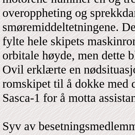
overoppheting og sprekkdan
smøremiddeltetningene. Dett
fylte hele skipets maskinro
orbitale høyde, men dette b
Ovil erklærte en nødsituas
romskipet til å dokke med d
Sasca-1 for å motta assista
Syv av besetningsmedlemme