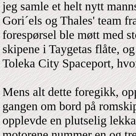
jeg samle et helt nytt mann
Gori´els og Thales' team fr
forespørsel ble møtt med st
skipene i Taygetas flåte, og 
Toleka City Spaceport, hvor
Mens alt dette foregikk, op
gangen om bord på romskipe
opplevde en plutselig lekka
motorene nummer en og tre