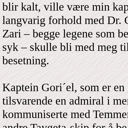
blir kalt, ville være min ka
langvarig forhold med Dr.
Zari – begge legene som be
syk – skulle bli med meg t
besetning.
Kaptein Gori´el, som er en 
tilsvarende en admiral i m
kommuniserte med Temmer o
andre Taygeta-skip for å be 