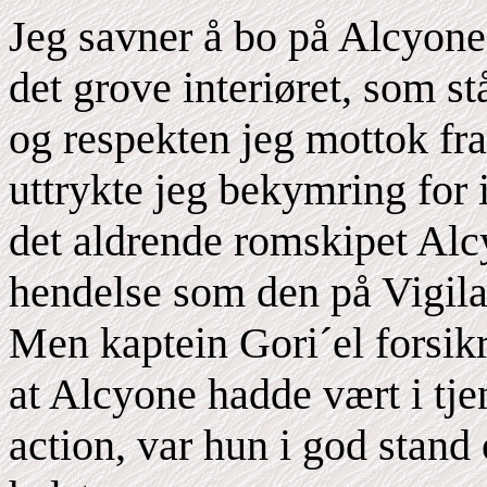
Jeg savner å bo på Alcyone
det grove interiøret, som st
og respekten jeg mottok f
uttrykte jeg bekymring for i
det aldrende romskipet Alcy
hendelse som den på Vigilan
Men kaptein Gori´el forsikre
at Alcyone hadde vært i tje
action, var hun i god stand 