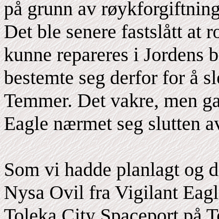
på grunn av røykforgiftnin
Det ble senere fastslått at 
kunne repareres i Jordens 
bestemte seg derfor for å sl
Temmer. Det vakre, men gam
Eagle nærmet seg slutten av
Som vi hadde planlagt og di
Nysa Ovil fra Vigilant Eag
Toleka City Spaceport på 