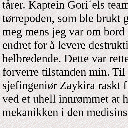
tårer. Kaptein Gori´els te
tørrepoden, som ble brukt g
meg mens jeg var om bord på
endret for å levere destrukt
helbredende. Dette var rett
forverre tilstanden min. Til 
sjefingeniør Zaykira raskt f
ved et uhell innrømmet at 
mekanikken i den medisins