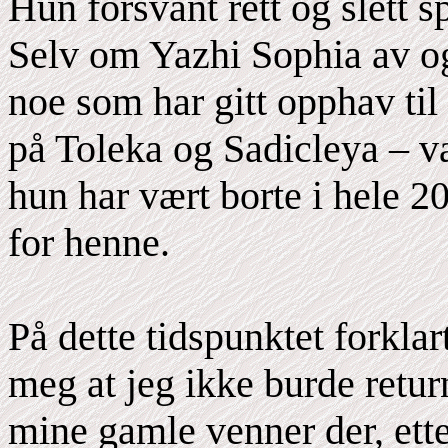
Hun forsvant rett og slett sp
Selv om Yazhi Sophia av og 
noe som har gitt opphav ti
på Toleka og Sadicleya – v
hun har vært borte i hele 2
for henne.
På dette tidspunktet forkla
meg at jeg ikke burde retur
mine gamle venner der, ette