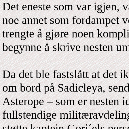
Det eneste som var igjen, v
noe annet som fordampet ve
trengte å gjøre noen kompli
begynne å skrive nesten um
Da det ble fastslått at det 
om bord på Sadicleya, send
Asterope – som er nesten i
fullstendige militæravdelin
støtte kaptein Gori´els pe