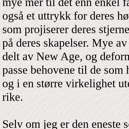
mye mer til det enn enkel fa
også et uttrykk for deres hø
som projiserer deres stjern
på deres skapelser. Mye a
delt av New Age, og deform
passe behovene til de som h
og i en større virkelighet u
rike.
Selv om jeg er den eneste so