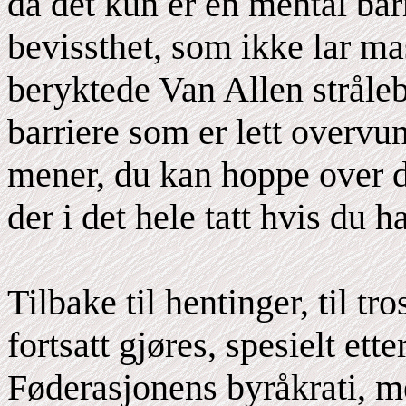
da det kun er en mental bar
bevissthet, som ikke lar m
beryktede Van Allen stråleb
barriere som er lett overvu
mener, du kan hoppe over 
der i det hele tatt hvis du 
Tilbake til hentinger, til tr
fortsatt gjøres, spesielt ett
Føderasjonens byråkrati, me