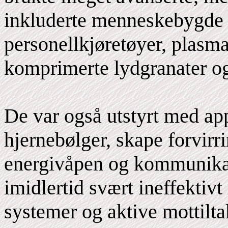
inkluderte menneskebygde 
personellkjøretøyer, plasma
komprimerte lydgranater o
De var også utstyrt med app
hjernebølger, skape forvirri
energivåpen og kommunikas
imidlertid svært ineffektiv
systemer og aktive mottilta