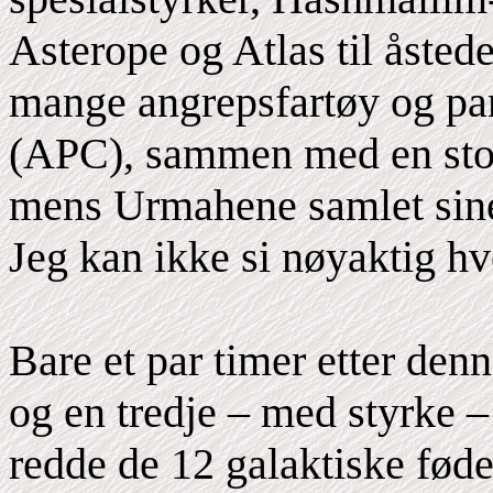
Asterope og Atlas til åsted
mange angrepsfartøy og pan
(APC), sammen med en stor 
mens Urmahene samlet sine
Jeg kan ikke si nøyaktig h
Bare et par timer etter den
og en tredje – med styrke 
redde de 12 galaktiske fø