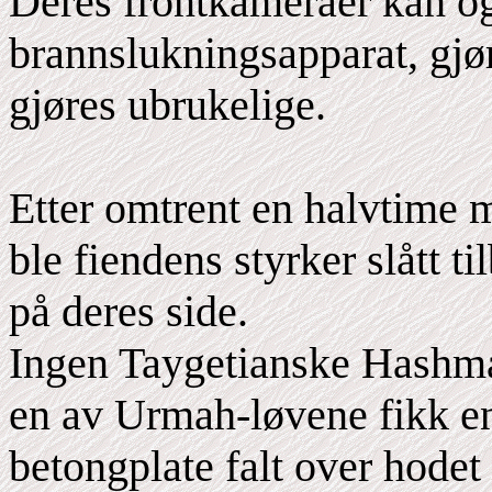
Deres frontkameraer kan og
brannslukningsapparat, gjø
gjøres ubrukelige.
Etter omtrent en halvtime
ble fiendens styrker slått t
på deres side.
Ingen Taygetianske Hashmal
en av Urmah-løvene fikk en
betongplate falt over hode