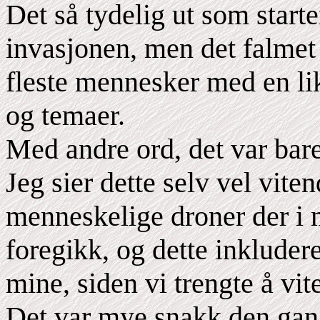
Det så tydelig ut som start
invasjonen, men det falmet 
fleste mennesker med en lik
og temaer.
Med andre ord, det var bar
Jeg sier dette selv vel vite
menneskelige droner der i 
foregikk, og dette inkluder
mine, siden vi trengte å vit
Det var mye snakk den gan