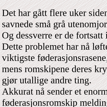
Det har gått flere uker sid
savnede små grå utenomjor
Og dessverre er de fortsatt 
Dette problemet har nå løft
viktigste føderasjonsrasene
mens romskipene deres krys
gjør utallige andre ting.
Akkurat nå sender et enorm
føderasjonsromskip meldinge