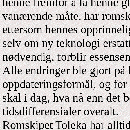
henne fremfor å la henne gli
vanærende måte, har romski
ettersom hennes opprinnelig
selv om ny teknologi erstatt
nødvendig, forblir essens
Alle endringer ble gjort på
oppdateringsformål, og for
skal i dag, hva nå enn det
tidsdifferensialer overalt.
Romskipet Toleka har alltid 