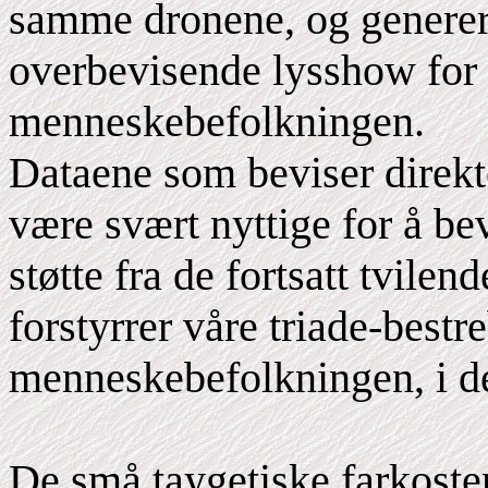
samme dronene, og generert
overbevisende lysshow for å
menneskebefolkningen.
Dataene som beviser direkte
være svært nyttige for å be
støtte fra de fortsatt tvile
forstyrrer våre triade-bestre
menneskebefolkningen, i de
De små taygetiske farkosten