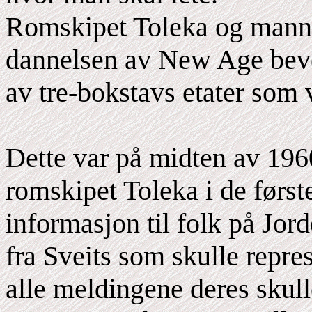
Romskipet Toleka og manns
dannelsen av New Age beveg
av tre-bokstavs etater som v
Dette var på midten av 1960
romskipet Toleka i de først
informasjon til folk på Jor
fra Sveits som skulle repre
alle meldingene deres skul