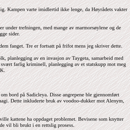
ig. Kampen varte imidlertid ikke lenge, da Høyrådets vakter
kader under trefningen, med mange av marmorsøylene og de
gge sider.
 fanget. Tre er fortsatt på frifot mens jeg skriver dette.
lk, planlegging av en invasjon av Taygeta, samarbeid med
n svært farlig kriminell, planlegging av et statskupp mot meg
DK.
s om bord på Sadicleya. Disse angrepene ble gjennomført
art magi. Dette inkluderte bruk av voodoo-dukker mot Alenym,
 ville kattene ha oppdaget problemet. Bevisene som knytter
 vil bli brukt i en rettslig prosess.