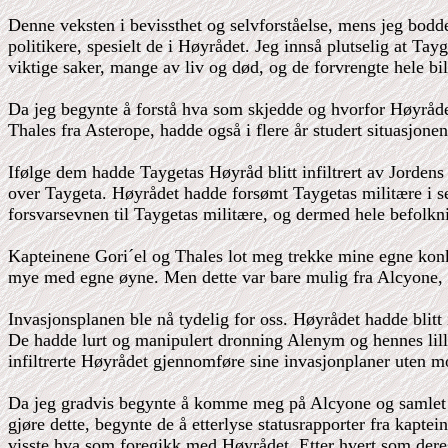
Denne veksten i bevissthet og selvforståelse, mens jeg bod
politikere, spesielt de i Høyrådet. Jeg innså plutselig at T
viktige saker, mange av liv og død, og de forvrengte hele b
Da jeg begynte å forstå hva som skjedde og hvorfor Høyråd
Thales fra Asterope, hadde også i flere år studert situasjon
Ifølge dem hadde Taygetas Høyråd blitt infiltrert av Jorden
over Taygeta. Høyrådet hadde forsømt Taygetas militære i sek
forsvarsevnen til Taygetas militære, og dermed hele befolkni
Kapteinene Gori´el og Thales lot meg trekke mine egne konkl
mye med egne øyne. Men dette var bare mulig fra Alcyone, ik
Invasjonsplanen ble nå tydelig for oss. Høyrådet hadde blitt
De hadde lurt og manipulert dronning Alenym og hennes lille s
infiltrerte Høyrådet gjennomføre sine invasjonplaner uten m
Da jeg gradvis begynte å komme meg på Alcyone og samlet s
gjøre dette, begynte de å etterlyse statusrapporter fra kapte
visste hva som foregikk med Høyrådet. Etter hvert som deres 