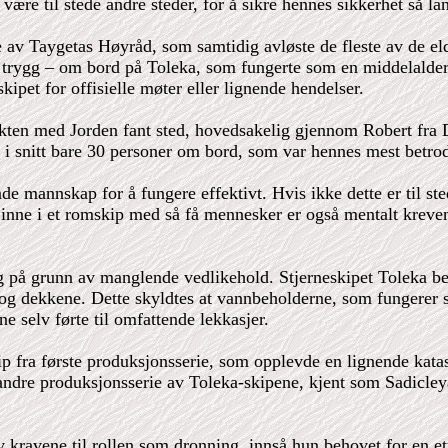
ære til stede andre steder, for å sikre hennes sikkerhet så la
 av Taygetas Høyråd, som samtidig avløste de fleste av de el
 trygg – om bord på Toleka, som fungerte som en middelalders
kipet for offisielle møter eller lignende hendelser.
ntakten med Jorden fant sted, hovedsakelig gjennom Robert f
 i snitt bare 30 personer om bord, som var hennes mest betro
e mannskap for å fungere effektivt. Hvis ikke dette er til st
e inne i et romskip med så få mennesker er også mentalt kreve
 på grunn av manglende vedlikehold. Stjerneskipet Toleka begy
og dekkene. Dette skyldtes at vannbeholderne, som fungerer s
 selv førte til omfattende lekkasjer.
ip fra første produksjonsserie, som opplevde en lignende kata
ndre produksjonsserie av Toleka-skipene, kjent som Sadicleya-
kravene til rollen som dronning, innså hun behovet for en etter