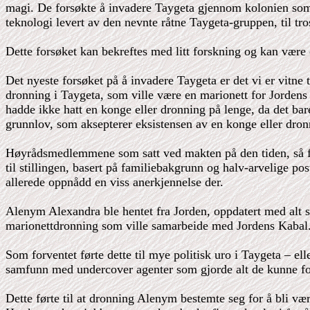
magi. De forsøkte å invadere Taygeta gjennom kolonien som 
teknologi levert av den nevnte råtne Taygeta-gruppen, til tros
Dette forsøket kan bekreftes med litt forskning og kan være e
Det nyeste forsøket på å invadere Taygeta er det vi er vitne ti
dronning i Taygeta, som ville være en marionett for Jordens 
hadde ikke hatt en konge eller dronning på lenge, da det ba
grunnlov, som aksepterer eksistensen av en konge eller dron
Høyrådsmedlemmene som satt ved makten på den tiden, så far
til stillingen, basert på familiebakgrunn og halv-arvelige 
allerede oppnådd en viss anerkjennelse der.
Alenym Alexandra ble hentet fra Jorden, oppdatert med alt s
marionettdronning som ville samarbeide med Jordens Kabal
Som forventet førte dette til mye politisk uro i Taygeta – eller
samfunn med undercover agenter som gjorde alt de kunne fo
Dette førte til at dronning Alenym bestemte seg for å bli v