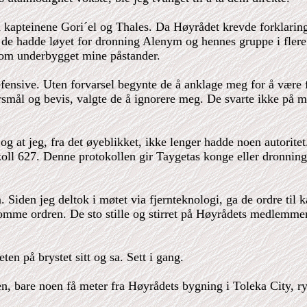
ed kapteinene Gori´el og Thales. Da Høyrådet krevde forklari
or de hadde løyet for dronning Alenym og hennes gruppe i fler
 som underbygget mine påstander.
fensive. Uten forvarsel begynte de å anklage meg for å være f
smål og bevis, valgte de å ignorere meg. De svarte ikke på m
og at jeg, fra det øyeblikket, ikke lenger hadde noen autoritet.
oll 627. Denne protokollen gir Taygetas konge eller dronning 
Siden jeg deltok i møtet via fjernteknologi, ga de ordre til 
omme ordren. De sto stille og stirret på Høyrådets medlemmer, 
en på brystet sitt og sa. Sett i gang.
ven, bare noen få meter fra Høyrådets bygning i Toleka City,