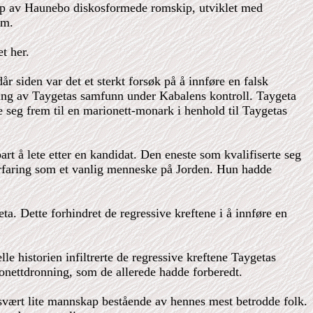
elp av Haunebo diskosformede romskip, utviklet med
em.
t her.
dår siden var det et sterkt forsøk på å innføre en falsk
ering av Taygetas samfunn under Kabalens kontroll. Taygeta
e seg frem til en marionett-monark i henhold til Taygetas
 å lete etter en kandidat. Den eneste som kvalifiserte seg
serfaring som et vanlig menneske på Jorden. Hun hadde
. Dette forhindret de regressive kreftene i å innføre en
ielle historien infiltrerte de regressive kreftene Taygetas
nettdronning, som de allerede hadde forberedt.
 svært lite mannskap bestående av hennes mest betrodde folk.