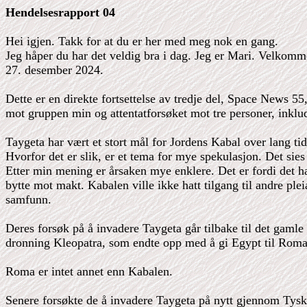
Hendelsesrapport 04
Hei igjen. Takk for at du er her med meg nok en gang.
Jeg håper du har det veldig bra i dag. Jeg er Mari. Velkomme
27. desember 2024.
Dette er en direkte fortsettelse av tredje del, Space News 5
mot gruppen min og attentatforsøket mot tre personer, inklu
Taygeta har vært et stort mål for Jordens Kabal over lang tid
Hvorfor det er slik, er et tema for mye spekulasjon. Det sie
Etter min mening er årsaken mye enklere. Det er fordi det h
bytte mot makt. Kabalen ville ikke hatt tilgang til andre ple
samfunn.
Deres forsøk på å invadere Taygeta går tilbake til det gamle E
dronning Kleopatra, som endte opp med å gi Egypt til Roma p
Roma er intet annet enn Kabalen.
Senere forsøkte de å invadere Taygeta på nytt gjennom Tys