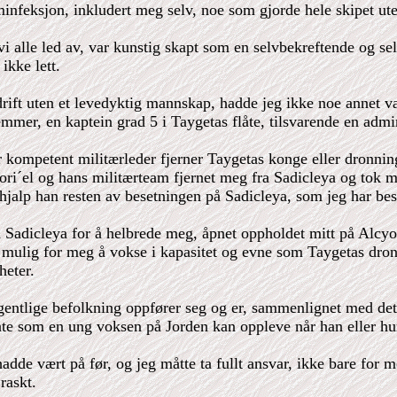
nfeksjon, inkludert meg selv, noe som gjorde hele skipet ute 
i alle led av, var kunstig skapt som en selvbekreftende og se
ikke lett.
 drift uten et levedyktig mannskap, hadde jeg ikke noe annet v
Temmer, en kaptein grad 5 i Taygetas flåte, tilsvarende en admi
 kompetent militærleder fjerner Taygetas konge eller dronning 
ri´el og hans militærteam fjernet meg fra Sadicleya og tok me
hjalp han resten av besetningen på Sadicleya, som jeg har besk
adicleya for å helbrede meg, åpnet oppholdet mitt på Alcyone
t mulig for meg å vokse i kapasitet og evne som Taygetas dron
heter.
gentlige befolkning oppfører seg og er, sammenlignet med det 
te som en ung voksen på Jorden kan oppleve når han eller hun 
hadde vært på før, og jeg måtte ta fullt ansvar, ikke bare for
raskt.