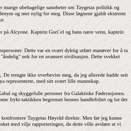
ver mange ubehagelige sannheter om Taygetas politikk og
g Alenym og mer nylig for meg. Disse løgnene gjaldt ekstremt
ur.
r på Alcyone. Kaptein Gori´el og hans nære venn, kaptein
spersoner. Dette var en svært dyktig utført manøver for å ta
"åndelig" nok for en avansert sivilisasjon. Dette svekket
. De trengte ikke overbevise meg, da jeg allerede hadde sett
 representerte, med sitt svært lille mannskap.
 Kabal og skyggefulle personer fra Galaktiske Føderasjonen.
enne frykt-taktikken begrenset hennes handlefrihet og lot det
 konfrontere Taygetas Høyråd direkte. Men før jeg kunne
nket med vilje rapporteringen, da dette ville avsløre at vi