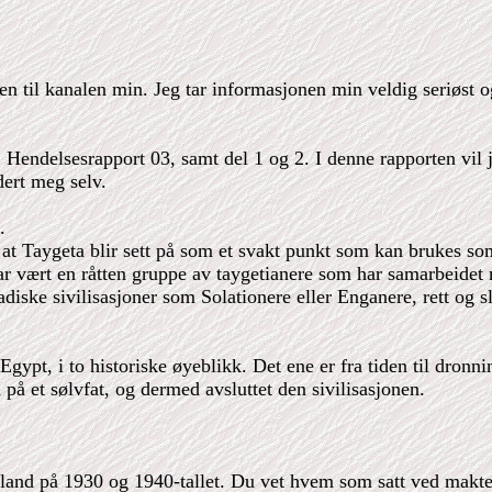
n til kanalen min. Jeg tar informasjonen min veldig seriøst o
5, Hendelsesrapport 03, samt del 1 og 2. I denne rapporten vi
dert meg selv.
.
s at Taygeta blir sett på som et svakt punkt som kan brukes so
ar vært en råtten gruppe av taygetianere som har samarbeidet
iadiske sivilisasjoner som Solationere eller Enganere, rett og s
gypt, i to historiske øyeblikk. Det ene er fra tiden til dronni
å et sølvfat, og dermed avsluttet den sivilisasjonen.
kland på 1930 og 1940-tallet. Du vet hvem som satt ved makt