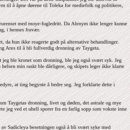
 til å åpne dørene til Toleka for mediefolk og politikere,
forurenset med moye-fugledritt. Da Alenym ikke lenger kunne
g, i hennes fravær.
et, da hun ikke reagerte godt på alternative behandlinger.
ng Ares til å bli fullverdig dronning av Taygeta.
t jeg ble kronet som dronning, ble jeg også svært syk. Jeg
helsen min raskt ble dårligere, og skipets leger ikke klarte
yre, at ting begynte å bedre seg. Jeg forklarte dette i
som Taygetas dronning, livet og døden, det astrale og mye
rte jeg ved et uhell sporer fra en farlig sopp som vokste inne
en av Sadicleya besetningen også å bli svært syke med