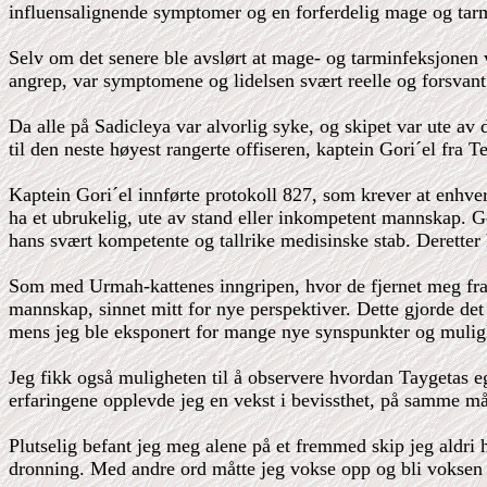
influensalignende symptomer og en forferdelig mage og tarmi
Selv om det senere ble avslørt at mage- og tarminfeksjonen v
angrep, var symptomene og lidelsen svært reelle og forsvant 
Da alle på Sadicleya var alvorlig syke, og skipet var ute av
til den neste høyest rangerte offiseren, kaptein Gori´el fra 
Kaptein Gori´el innførte protokoll 827, som krever at enhver
ha et ubrukelig, ute av stand eller inkompetent mannskap. Go
hans svært kompetente og tallrike medisinske stab. Deretter 
Som med Urmah-kattenes inngripen, hvor de fjernet meg fra S
mannskap, sinnet mitt for nye perspektiver. Dette gjorde de
mens jeg ble eksponert for mange nye synspunkter og mulig
Jeg fikk også muligheten til å observere hvordan Taygetas e
erfaringene opplevde jeg en vekst i bevissthet, på samme må
Plutselig befant jeg meg alene på et fremmed skip jeg aldri 
dronning. Med andre ord måtte jeg vokse opp og bli voksen 