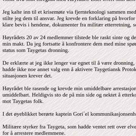
Jeg kalte inn til et krisemøte via fjernteknologi sammen m
stilte jeg dem til ansvar. Jeg krevde en forklaring på hvorf
klare bevis i hendene, dokumenter fra militær etterretning,
Høyrådets 20 av 24 medlemmer tilstede ble raskt sinte og de
min makt. Da jeg fortsatte å konfrontere dem med mine spør
status som Taygetas dronning.
De erklærte at jeg ikke lenger var egnet til å være dronning, 
hadde ikke noe annet valg enn å aktivere Taygetiansk Protok
situasjonen krever det.
Høyrådet ble rasende og krevde min umiddelbare arrestasjon. 
umiddelbart. Heldigvis sto de på min side og nektet å etterk
mot Taygetas folk.
I det øyeblikket berørte kaptein Gori´el kommunikasjonsenhet
Militære styrker fra Taygeta, som hadde ventet rett over el
for å arrestere medlemmene.