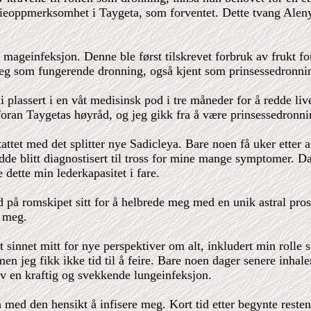
dieoppmerksomhet i Taygeta, som forventet. Dette tvang Alenym
mageinfeksjon. Denne ble først tilskrevet forbruk av frukt 
g som fungerende dronning, også kjent som prinsessedronnin
i plassert i en våt medisinsk pod i tre måneder for å redde liv
 foran Taygetas høyråd, og jeg gikk fra å være prinsessedronni
ttet med det splitter nye Sadicleya. Bare noen få uker etter a
de blitt diagnostisert til tross for mine mange symptomer. Da 
e dette min lederkapasitet i fare.
å romskipet sitt for å helbrede meg med en unik astral prosed
t meg.
 sinnet mitt for nye perspektiver om alt, inkludert min rolle 
n jeg fikk ikke tid til å feire. Bare noen dager senere inhale
av en kraftig og svekkende lungeinfeksjon.
en med den hensikt å infisere meg. Kort tid etter begynte rest