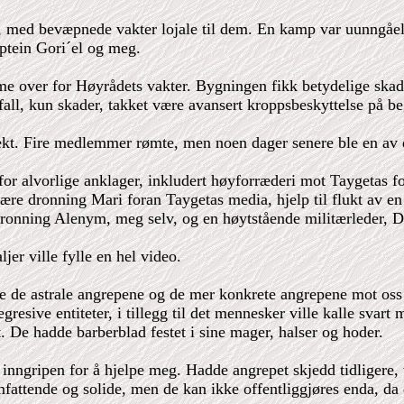
, med bevæpnede vakter lojale til dem. En kamp var uunngåel
aptein Gori´el og meg.
 game over for Høyrådets vakter. Bygningen fikk betydelige s
all, kun skader, takket være avansert kroppsbeskyttelse på be
kt. Fire medlemmer rømte, men noen dager senere ble en av dem
 alvorlige anklager, inkludert høyforræderi mot Taygetas fo
 være dronning Mari foran Taygetas media, hjelp til flukt av e
 dronning Alenym, meg selv, og en høytstående militærleder, 
er ville fylle en hel video.
åde de astrale angrepene og de mer konkrete angrepene mot os
egresive entiteter, i tillegg til det mennesker ville kalle sv
 De hadde barberblad festet i sine mager, halser og hoder.
inngripen for å hjelpe meg. Hadde angrepet skjedd tidligere,
fattende og solide, men de kan ikke offentliggjøres enda, da de