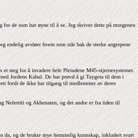
g for de som har øyne til å se. Jeg skriver dette på morgenen
l jeg endelig avsløre hvem som står bak de sterke angrepene
m et steg for å invadere hele Pleiadene M45-stjernesystemet.
 med Jordens Kabal. De har prøvd å gi Taygeta til dem i
lett fordi de ikke har tilgang til medlemmer av deres
ng Nefertiti og Akhenaten, og det andre er fra tiden til
en da, og de brukte mye hemmelig kunnskap, inkludert svart