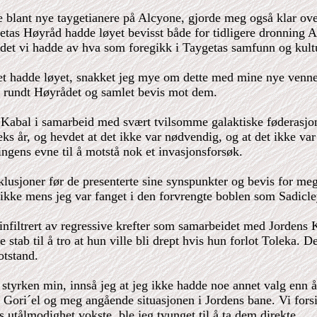
de blant nye taygetianere på Alcyone, gjorde meg også klar o
aygetas Høyråd hadde løyet bevisst både for tidligere dronnin
ildet vi hadde av hva som foregikk i Taygetas samfunn og kult
et hadde løyet, snakket jeg mye om dette med mine nye venne
en rundt Høyrådet og samlet bevis mot dem.
s Kabal i samarbeid med svært tvilsomme galaktiske føderasjon
s år, og hevdet at det ikke var nødvendig, og at det ikke var 
ngens evne til å motstå nok et invasjonsforsøk.
usjoner før de presenterte sine synspunkter og bevis for meg
ke mens jeg var fanget i den forvrengte boblen som Sadicleya
 infiltrert av regressive krefter som samarbeidet med Jordens
tab til å tro at hun ville bli drept hvis hun forlot Toleka. D
otstand.
tyrken min, innså jeg at jeg ikke hadde noe annet valg enn å
in Gori´el og meg angående situasjonen i Jordens bane. Vi forsi
utålmodighet vokste, ble jeg tvunget til å ta dem direkte.