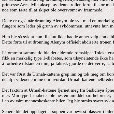
prinsesse Ares. Min aksept av denne rollen førte til stor me
noe som førte til at skipet ble oversvømt av fremmede.
Dette er også når dronning Alenym ble syk med en merkelig 
fungere som leder på grunn av sykdommen, utnevnte hun me
Hun ble så syk at hun til slutt ikke hadde annet valg enn å bl
Dette førte til at dronning Alenym offisielt abdiserte tronen
På omtrent samme tid ble det aldrende romskipet Toleka ersta
fikk en merkelig type 1-diabetes, som tilsynelatende ikke had
å forbedre tilstanden min, ja faktisk gjorde de det verre, satt
Det var først da Urmah-kattene grep inn og tok meg om bord p
detalj i videoene mine om hvordan Urmah-kattene helbrede
Det faktum at Urmah-kattene fjernet meg fra Sadicleya åpnet
mer. Min type 1-diabetes ble nesten umiddelbart helbredet, me
i en av våre menneskeskapte biler. Jeg ble straks svært syk 
Senere ble det oppdaget at soppen var bevisst plassert i bil