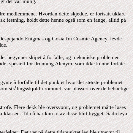
ngt det var mulig.
dre medlemmene. Hvordan dette skjedde, er fortsatt uklart
k festning, holdt dette henne også som en fange, alltid på
ra Despejando Enigmas og Gosia fra Cosmic Agency, levde
dde.
ede, begynner skipet å forfalle, og mekaniske problemer
nde, spesielt for dronning Alenym, som ikke kunne forlate
nte å forfalle til det punktet hvor det største problemet
om strålingsskjold i rommet, var plassert over de beboelige
strofe. Flere dekk ble oversvømt, og problemet måtte løses
klassen. Til nå har kun to av disse blitt bygget: Sadicleya
følger. Det var på dette tidspunktet jeg ble utnevnt til