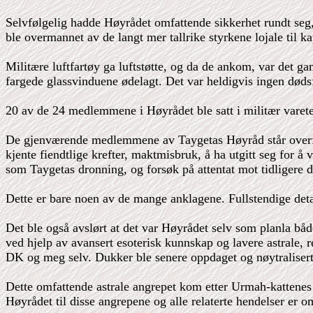
Selvfølgelig hadde Høyrådet omfattende sikkerhet rundt seg
ble overmannet av de langt mer tallrike styrkene lojale til k
Militære luftfartøy ga luftstøtte, og da de ankom, var det
fargede glassvinduene ødelagt. Det var heldigvis ingen dødsf
20 av de 24 medlemmene i Høyrådet ble satt i militær varete
De gjenværende medlemmene av Taygetas Høyråd står overfor
kjente fiendtlige krefter, maktmisbruk, å ha utgitt seg for å
som Taygetas dronning, og forsøk på attentat mot tidligere
Dette er bare noen av de mange anklagene. Fullstendige detalj
Det ble også avslørt at det var Høyrådet selv som planla b
ved hjelp av avansert esoterisk kunnskap og lavere astrale, r
DK og meg selv. Dukker ble senere oppdaget og nøytralisert.
Dette omfattende astrale angrepet kom etter Urmah-kattenes 
Høyrådet til disse angrepene og alle relaterte hendelser er om