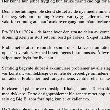
Her kunne hun jobbe trygt og kun bruke fjernteknologi for å v
Denne beslutningen ble sterkt støttet av de nye medlemmene
for meg. Selv om dronning Alenym var trygg – eller relativt
vakt for et mulig attentatforsøk hver gang hun måtte forlate s
Fra 2018 til 2024 – de årene hvor den største delen av ko
dronning Alenym stort sett om bord på Toleka. Skipet hadde
Problemet er at store romskip som Toleka krever et omfattend
oppstår overalt, selv med besetningens beste innsats. Å lev
skipet uten frykt for livet sitt.
Samtidig begynte skipet å akkumulere problemer av alle slag
var konstant vannlekkasje over hele de beboelige områdene 
områdene. Problemer med rørsystemene, ventiler eller tankene
Et eksempel på dette er romskipet Ritals, et annet Toleka-sk
med dykkere. Dette designproblemet ble senere rettet opp i a
selv og Big E, som foreløpig kun er et kallenavn.
Da Toleka ble eldre og dronning Alenym stadig mer sliten av 