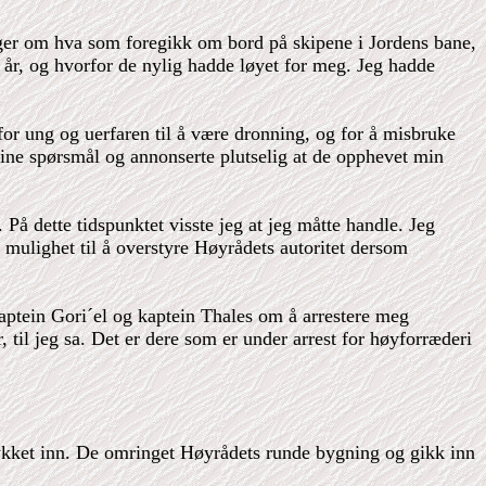
nger om hva som foregikk om bord på skipene i Jordens bane,
e år, og hvorfor de nylig hadde løyet for meg. Jeg hadde
or ung og uerfaren til å være dronning, og for å misbruke
ine spørsmål og annonserte plutselig at de opphevet min
 På dette tidspunktet visste jeg at jeg måtte handle. Jeg
mulighet til å overstyre Høyrådets autoritet dersom
kaptein Gori´el og kaptein Thales om å arrestere meg
til jeg sa. Det er dere som er under arrest for høyforræderi
 rykket inn. De omringet Høyrådets runde bygning og gikk inn