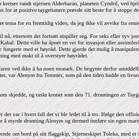
kretser rundt stjernen Alderbaran, planeten Cyndril, ved hj
s for at positive taygetianere prøvde sitt beste for å stoppe d
t tema for en fremtidig video, da jeg ikke vil avvike fra emne
l nå, ettersom det fortsatt utspiller seg. For seks eller syv jor
Kabal. Dette ville ha åpnet en vei for invasjon eller assimil
re fungerte med et høyråd. Dette gjorde det mulig å manipuler
ning med makt til å overstyre høyrådet.
en ved ikke å ha noen monark. De begynte derfor umiddelbart
poster, var Alenym fra Temmer, som på den tiden hadde en liv
om skjedde, og raskt kronet som den 71. dronningen av Taygeta
.
 det var i hvert fall det vi ble ledet til å tro. Ifølge den offis
r å myrde dronning Alenym og dermed innføre sin egen mario
ærende om bord på sitt flaggskip, Stjerneskipet Toleka, med et