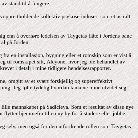
av stand til å fungere.
lvopprettholdende kollektiv psykose indusert som et astralt
alg enn å overføre ledelsen av Taygetas flåte i Jordens bane
ral på Jorden.
fra en installasjon, bygning eller et romskip som er vist å
g til romskipet sitt, Alcyone, hvor jeg ble behandlet av
revet i detalj i mine tidligere hendelsesrapporter.
, omgitt av et svært forskjellig og supereffektivt
ning. Jeg følte tydelig hvordan tankene mine utvidet seg
lille mannskapet på Sadicleya. Som et resultat av disse nye
flytter hjemmefra til en ny by for å studere eller jobbe.
 meg selv, men også for den utfordrende rollen som Taygetas