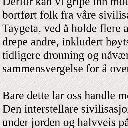
Derfor kan vi gripe inn mo
bortført folk fra våre sivil
Taygeta, ved å holde flere 
drepe andre, inkludert høyt
tidligere dronning og nåvær
sammensvergelse for å over
Bare dette lar oss handle 
Den interstellare sivilisas
under jorden og halvveis p