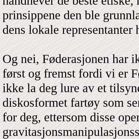
håndhever de beste etiske, 
prinsippene den ble grunnla
dens lokale representanter h
Og nei, Føderasjonen har ik
først og fremst fordi vi er 
ikke la deg lure av et tilsy
diskosformet fartøy som se
for deg, ettersom disse op
gravitasjonsmanipulasjons