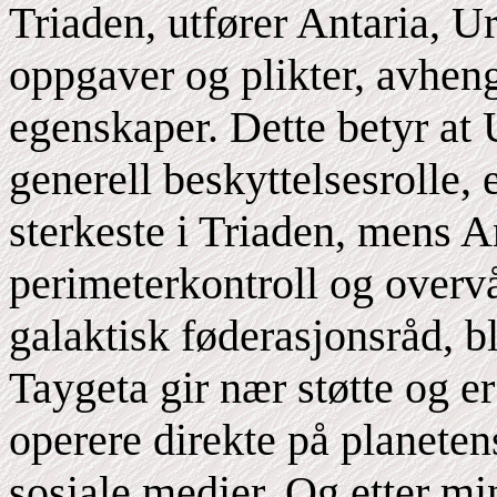
Triaden, utfører Antaria, U
oppgaver og plikter, avheng
egenskaper. Dette betyr at
generell beskyttelsesrolle, 
sterkeste i Triaden, mens A
perimeterkontroll og overvå
galaktisk føderasjonsråd, 
Taygeta gir nær støtte og e
operere direkte på planeten
sosiale medier. Og etter mi