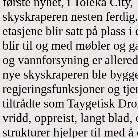
første nyhet, i Toleka City
skyskraperen nesten ferdig. 
etasjene blir satt på plass 
blir til og med møbler og gar
og vannforsyning er allere
nye skyskraperen ble bygge
regjeringsfunksjoner og tje
tiltrådte som Taygetisk Dr
vridd, oppreist, langt blad
strukturer hjelper til med 