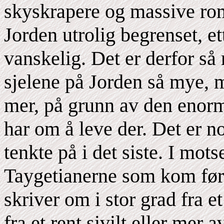
skyskrapere og massive rom
Jorden utrolig begrenset, et
vanskelig. Det er derfor s
sjelene på Jorden så mye, m
mer, på grunn av den enorm
har om å leve der. Det er noe
tenkte på i det siste. I mots
Taygetianerne som kom før
skriver om i stor grad fra 
fra et rent sivilt eller mer