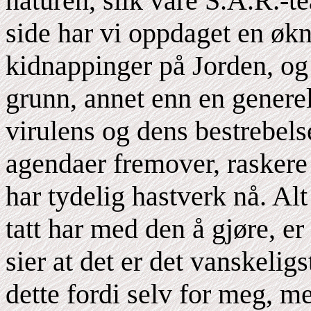
naturen, slik våre S.A.R.-t
side har vi oppdaget en økn
kidnappinger på Jorden, og 
grunn, annet enn en genere
virulens og dens bestrebels
agendaer fremover, raskere
har tydelig hastverk nå. Alt
tatt har med den å gjøre, er
sier at det er det vanskeligs
dette fordi selv for meg, m