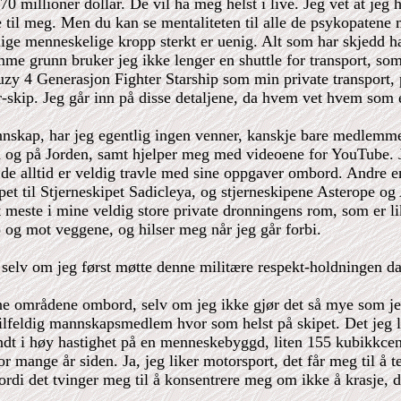
270 millioner dollar. De vil ha meg helst i live. Jeg vet at jeg
til meg. Men du kan se mentaliteten til alle de psykopatene me
lige menneskelige kropp sterkt er uenig. Alt som har skjedd ha
mme grunn bruker jeg ikke lenger en shuttle for transport, s
Suzy 4 Generasjon Fighter Starship som min private transport, 
er-skip. Jeg går inn på disse detaljene, da hvem vet hvem som e
mannskap, har jeg egentlig ingen venner, kanskje bare medle
 og på Jorden, samt hjelper meg med videoene for YouTube. J
e alltid er veldig travle med sine oppgaver ombord. Andre e
et til Stjerneskipet Sadicleya, og stjerneskipene Asterope o
det meste i mine veldig store private dronningens rom, som er 
 og mot veggene, og hilser meg når jeg går forbi.
n, selv om jeg først møtte denne militære respekt-holdningen da
ne områdene ombord, selv om jeg ikke gjør det så mye som jeg 
tilfeldig mannskapsmedlem hvor som helst på skipet. Det jeg lik
ndt i høy hastighet på en menneskebyggd, liten 155 kubikkcen
r mange år siden. Ja, jeg liker motorsport, det får meg til å 
di det tvinger meg til å konsentrere meg om ikke å krasje, d