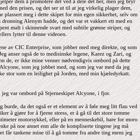
 hjelper dem å promotere det ved å dele det her, men jeg bryr
d den prisen, og det ser ut til at jeg virkelig plager dem,
r plassert meg i dette skipet for min egen sikkerhet, selv om
om dronning Alenym hadde, og det var et vakkert ett med en
pent malt i skinnende svart med subtile grønne striper, og
llers lytter til denne videoen.
mmene av CIC Enterprise, som jobber med meg direkte, og som
eg anser også de to medisinske legene, Karez og Zari, og
nn de, er ikke mine venner nødvendigvis ombord på dette
g Alcyone, som jeg jobbet med, og som jeg var med da jeg
like stor som en leilighet på Jorden, med min kjæledyrkatt.
 jeg var ombord på Stjerneskipet Alcyone, i fjor.
burde, da det også er et element av å føle meg litt flau ved
er å gjøre for å fjerne stress, er å gå til det store tomme
timeter motorsykkel, eller på en menneskebil, bare for moro
tenke på noe annet enn alle de kompliserte tingene jeg må
et får tankene mine til å gå tomme fra andre ting mens jeg