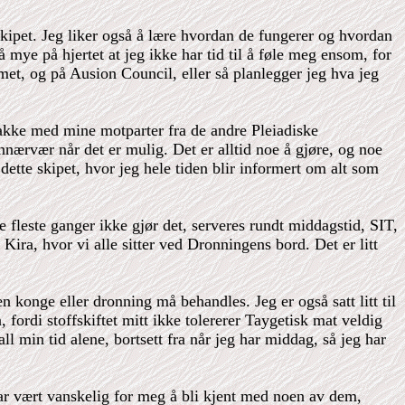
skipet. Jeg liker også å lære hvordan de fungerer og hvordan
mye på hjertet at jeg ikke har tid til å føle meg ensom, for
t, og på Ausion Council, eller så planlegger jeg hva jeg
nakke med mine motparter fra de andre Pleiadiske
nnærvær når det er mulig. Det er alltid noe å gjøre, og noe
tte skipet, hvor jeg hele tiden blir informert om alt som
fleste ganger ikke gjør det, serveres rundt middagstid, SIT,
Kira, hvor vi alle sitter ved Dronningens bord. Det er litt
en konge eller dronning må behandles. Jeg er også satt litt til
 fordi stoffskiftet mitt ikke tolererer Taygetisk mat veldig
l min tid alene, bortsett fra når jeg har middag, så jeg har
har vært vanskelig for meg å bli kjent med noen av dem,