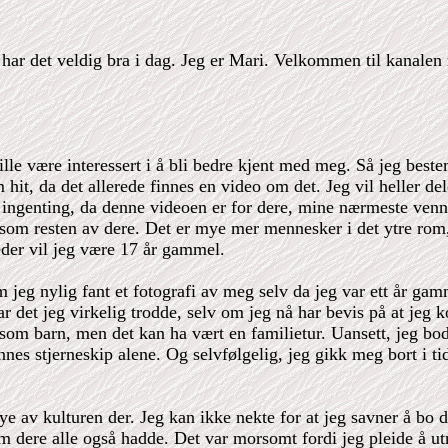
 har det veldig bra i dag. Jeg er Mari. Velkommen til kanalen
lle være interessert i å bli bedre kjent med meg. Så jeg best
it, da det allerede finnes en video om det. Jeg vil heller del
ngenting, da denne videoen er for dere, mine nærmeste venn
 som resten av dere. Det er mye mer mennesker i det ytre rom, 
eder vil jeg være 17 år gammel.
eg nylig fant et fotografi av meg selv da jeg var ett år gamme
 var det jeg virkelig trodde, selv om jeg nå har bevis på at j
som barn, men det kan ha vært en familietur. Uansett, jeg bod
 stjerneskip alene. Og selvfølgelig, jeg gikk meg bort i tid 
e av kulturen der. Jeg kan ikke nekte for at jeg savner å bo de
 dere alle også hadde. Det var morsomt fordi jeg pleide å ut