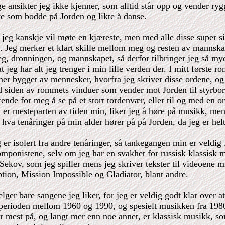
ge ansikter jeg ikke kjenner, som alltid står opp og vender rygg
te som bodde på Jorden og likte å danse.
at jeg kanskje vil møte en kjæreste, men med alle disse super 
. Jeg merker et klart skille mellom meg og resten av mannskap
g, dronningen, og mannskapet, så derfor tilbringer jeg så mye 
 jeg har alt jeg trenger i min lille verden der. I mitt første r
er bygget av mennesker, hvorfra jeg skriver disse ordene, og
ed siden av rommets vinduer som vender mot Jorden til styrbor
rende for meg å se på et stort tordenvær, eller til og med en o
r mesteparten av tiden min, liker jeg å høre på musikk, men i
hva tenåringer på min alder hører på på Jorden, da jeg er hel
r isolert fra andre tenåringer, så tankegangen min er veldig f
komponistene, selv om jeg har en svakhet for russisk klassisk
ekov, som jeg spiller mens jeg skriver tekster til videoene m
tion, Mission Impossible og Gladiator, blant andre.
velger bare sangene jeg liker, for jeg er veldig godt klar over
erioden mellom 1960 og 1990, og spesielt musikken fra 1980-ta
 mest på, og langt mer enn noe annet, er klassisk musikk, so