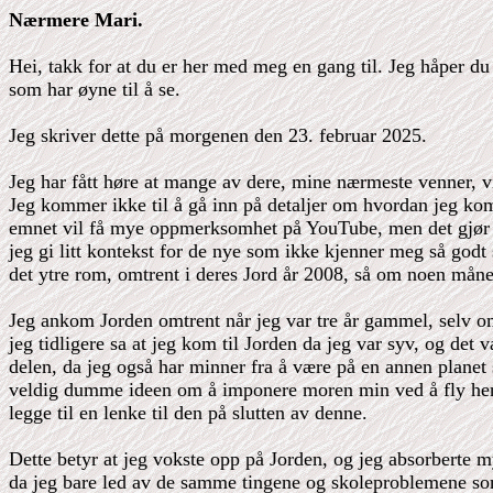
Nærmere Mari.
Hei, takk for at du er her med meg en gang til. Jeg håper du
som har øyne til å se.
Jeg skriver dette på morgenen den 23. februar 2025.
Jeg har fått høre at mange av dere, mine nærmeste venner, vi
Jeg kommer ikke til å gå inn på detaljer om hvordan jeg kom h
emnet vil få mye oppmerksomhet på YouTube, men det gjør i
jeg gi litt kontekst for de nye som ikke kjenner meg så godt
det ytre rom, omtrent i deres Jord år 2008, så om noen mån
Jeg ankom Jorden omtrent når jeg var tre år gammel, selv om j
jeg tidligere sa at jeg kom til Jorden da jeg var syv, og det
delen, da jeg også har minner fra å være på en annen planet 
veldig dumme ideen om å imponere moren min ved å fly hennes
legge til en lenke til den på slutten av denne.
Dette betyr at jeg vokste opp på Jorden, og jeg absorberte my
da jeg bare led av de samme tingene og skoleproblemene som