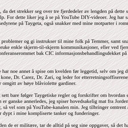
 da det strekker seg over tre fjerdedeler av lengden på dette 
. For dette liker jeg å se på YouTube DIY-videoer. Jeg har så 
sedyrene på Taygeta, også snakker med mine motparter i romme
e problemer og gi instrukser til mine folk på Temmer, samt s
 bruke enkle skjerm-til-skjerm kommunikasjoner, eller ved fjer
 konferanserommet bak CIC informasjonsbehandlingsdekket på de
ar noe annet å spise om kvelden før leggetid, selv om jeg de 
kone, Dr. Carez, Dr. Zari, og leder for etterretningsoffiserene 
r omgitt av høye blåviolette gardiner.
t sett bare følger Taygetiske regler og forskrifter om hvordan 
n er ganske annerledes, jeg spiser hovedsakelig mat fra Jorden,
, så vel som på YouTube-kanalen min. Jeg tilbringer omtrent al
er dypt i mine kompliserte tanker og funderinger.
n de er militære, tar de alltid på seg sine oppgaver, så det 