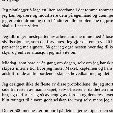
Jeg planlegger å lage en liten racerbane i det tomme rommet,
jeg kan reparere og modifisere dem på egenhånd og uten hjelp
jeg er enten dronning som håndterer alle problemene og pro
skal si i neste video.
Jeg tilbringer mesteparten av arbeidstimene mine med å løs
sivilisasjonene, som det forventes. Jeg gjør det enten ved å
papirer jeg må signere. Så går jeg også nesten hver dag til
skjer og enhver situasjon jeg må vite om.
Middag, som bare er én gang om dagen, selv om jeg kanskje h
skipets interne tid, hvor jeg møter Maxel, kapteinen og hans 
adskilt fra de andre bordene i skipets hovedkantine, og det e
Jeg designet ikke de fleste av disse protokollene, da jeg stor
side fra resten av mannskapet, selv offiserene, da dietten mi
bra, og derfor er jeg så avhengig av Jorden og dens ressurser
blitt tvunget til å være godt selskap for meg selv, mens jeg 
Det er 500 mennesker ombord på dette stjerneskipet, men side