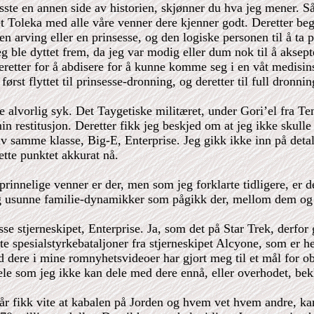
isste en annen side av historien, skjønner du hva jeg mener. S
t Toleka med alle våre venner dere kjenner godt. Deretter be
 en arving eller en prinsesse, og den logiske personen til å t
 ble dyttet frem, da jeg var modig eller dum nok til å aksepte
retter for å abdisere for å kunne komme seg i en våt medisinsk
ørst flyttet til prinsesse-dronning, og deretter til full dronnin
le alvorlig syk. Det Taygetiske militæret, under Gori’el fra T
estitusjon. Deretter fikk jeg beskjed om at jeg ikke skulle ret
av samme klasse, Big-E, Enterprise. Jeg gikk ikke inn på detalj
ette punktet akkurat nå.
rinnelige venner er der, men som jeg forklarte tidligere, er d
 og usunne familie-dynamikker som pågikk der, mellom dem o
 stjerneskipet, Enterprise. Ja, som det på Star Trek, derfor ga
e spesialstyrkebataljoner fra stjerneskipet Alcyone, som er h
d dere i mine romnyhetsvideoer har gjort meg til et mål for ob
le som jeg ikke kan dele med dere ennå, eller overhodet, bekl
går fikk vite at kabalen på Jorden og hvem vet hvem andre, kan