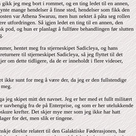
å gikk jeg meg bort i rommet, og en ting ledet til en annen,
gynte mange hendelser å finne sted, hendelser som fikk den
a posten var Athena Swaruu, men hun nektet å påta seg rollen
re utfordringen. Så igjen ledet en ting til en annen, den
 pod, og hun er planlagt å fullføre behandlingen før slutten
g.
emmer, hentet meg fra stjerneskipet Sadicleya, og hans
urnere til stjerneskipet Sadicleya, så jeg flyttet til det
er om dette tidligere, da de er inneholdt i flere videoer,
et ikke sunt for meg å være der, da jeg er den fullstendige
g meg.
 jeg skipet mitt det navnet. Jeg er her med et fullt militært
er uavhengig fra de på Enterprise, og som er her utelukkende
skure krefter. Det skjer mye mer som jeg ikke har hatt
ager for det, men slik er tingene.
skje direkte relatert til den Galaktiske Føderasjonen, har