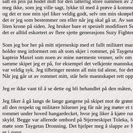
satt en pris på hodet mitt for den latterlig store summen av 
meg ikke, som jeg ville sagt, lykke til med å prøve å komme 
og det er noe min sjel liker veldig godt, selv om min skrøpe
det er jeg som bestemmer om eller når jeg skal gå ut. Av sa
liten krone på siden. Jeg bruker bare et spesielt modifisert 
det er alltid eskortert av flere sjette generasjons Suzy Fight
Som jeg bor her på mitt stjerneskip med et fullt militært 
holder meg informert om alt som skjer i rommet, på Taygeta
kaptein Maxel som noen av mine nærmeste venner, selv om d
samme skipet jeg er på, for eksempel det velkjente mannskap
var veldig syk. Jeg tilbringer nesten all min tid alene, for 
Når jeg går ut av rommet mitt, står hele mannskapet rett opp
Jeg er ikke vant til å se dette og bli behandlet på den måte
Jeg liker å gå langs de lange gangene på skipet mot de grøn
all den respekt og militære hilsener jeg får når jeg møter et 
rommet under hoved hangardecket, hvor jeg liker å kjøre ru
skyld. Begge var allerede ombord på Stjerneskipet Toleka, fo
møte som Taygetas Dronning. Det hjelper meg å slappe av for
er i gang.