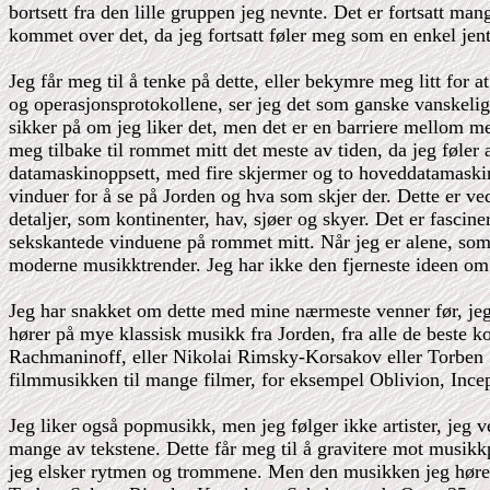
bortsett fra den lille gruppen jeg nevnte. Det er fortsatt man
kommet over det, da jeg fortsatt føler meg som en enkel jen
Jeg får meg til å tenke på dette, eller bekymre meg litt for 
og operasjonsprotokollene, ser jeg det som ganske vanskelig
sikker på om jeg liker det, men det er en barriere mellom me
meg tilbake til rommet mitt det meste av tiden, da jeg føler at
datamaskinoppsett, med fire skjermer og to hoveddatamaskin
vinduer for å se på Jorden og hva som skjer der. Dette er v
detaljer, som kontinenter, hav, sjøer og skyer. Det er fascine
sekskantede vinduene på rommet mitt. Når jeg er alene, som e
moderne musikktrender. Jeg har ikke den fjerneste ideen om 
Jeg har snakket om dette med mine nærmeste venner før, jeg e
hører på mye klassisk musikk fra Jorden, fra alle de beste 
Rachmaninoff, eller Nikolai Rimsky-Korsakov eller Torben S
filmmusikken til mange filmer, for eksempel Oblivion, Incep
Jeg liker også popmusikk, men jeg følger ikke artister, jeg 
mange av tekstene. Dette får meg til å gravitere mot musikkp
jeg elsker rytmen og trommene. Men den musikken jeg hører