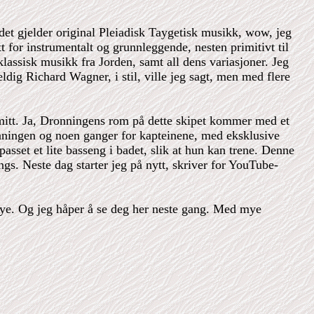
år det gjelder original Pleiadisk Taygetisk musikk, wow, jeg
t for instrumentalt og grunnleggende, nesten primitivt til
klassisk musikk fra Jorden, samt all dens variasjoner. Jeg
ig Richard Wagner, i stil, ville jeg sagt, men med flere
t mitt. Ja, Dronningens rom på dette skipet kommer med et
nningen og noen ganger for kapteinene, med eksklusive
passet et lite basseng i badet, slik at hun kan trene. Denne
engs. Neste dag starter jeg på nytt, skriver for YouTube-
 mye. Og jeg håper å se deg her neste gang. Med mye