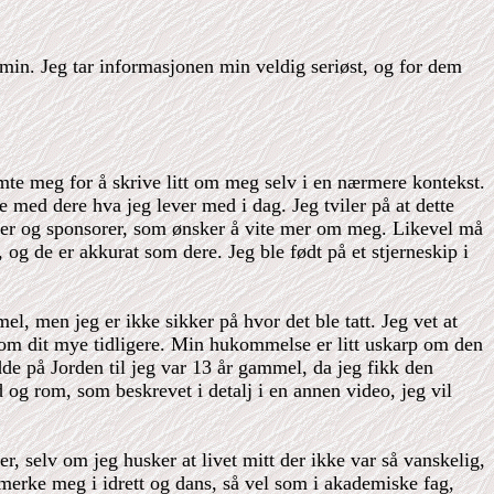
 min. Jeg tar informasjonen min veldig seriøst, og for dem
emte meg for å skrive litt om meg selv i en nærmere kontekst.
e med dere hva jeg lever med i dag. Jeg tviler på at dette
er og sponsorer, som ønsker å vite mer om meg. Likevel må
og de er akkurat som dere. Jeg ble født på et stjerneskip i
l, men jeg er ikke sikker på hvor det ble tatt. Jeg vet at
eg kom dit mye tidligere. Min hukommelse er litt uskarp om den
de på Jorden til jeg var 13 år gammel, da jeg fikk den
og rom, som beskrevet i detalj i en annen video, jeg vil
r, selv om jeg husker at livet mitt der ikke var så vanskelig,
merke meg i idrett og dans, så vel som i akademiske fag,