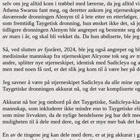
selv om jeg alltid kom i trøbbel med lærerne, da jeg alltid v
Athena Swaruu fant meg, og deretter ankom jeg stjerneskipe
daværende dronningen Alenym til å lete etter en etterfølger,
som fremtidig Taygetisk dronning, hun ønsket ikke det, så jeg
tidligere dronningen Alenym ble angrepet og bestemte seg de
av mars i år, og skal bli vekket da. Da hun abdiserte, ble jeg f
Så, ved slutten av fjoråret, 2024, ble jeg også angrepet og b
medisinske mannskap fra stjerneskipet Alcyone tok seg av min r
andre, splitter nye stjerneskipet, identisk med Sadicleya og 
men med noen få ord, er det slik jeg kom til å være her på d
Jeg savner å være på stjerneskipet Sadicleya da alle mine opp
Taygetiske dronningen akkurat nå, og det var kompliserte
Akkurat nå bor jeg ombord på det Taygetiske, Sadicleya-klasse
mannskap, som inkluderer ikke mindre enn to Taygetiske elit
som mine livvakter, da de nylige hendelsene jeg har delt me
muligheten til å dele med dere, og det er mye mer bak det he
En av de tingene jeg kan dele med dere, er at jeg akkurat i 