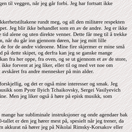
en til veggen, når jeg går forbi. Jeg har fortsatt ikke
sikkerhetstiltakene rundt meg, og all den militære respekten
et. Jeg blir ikke behandlet som en av de andre. Jeg er ikke
tid alene og uten direkte venner. Dette får meg til å trekke
om, når du går inn gjennom døren, har jeg mitt lille
 de for de andre videoene. Mine fire skjermer er mine små
d på dette skipet, og derfra kan jeg se ganske mange
rkan fra her oppe, fra oven, og se ut gjennom et av de store,
kke forvent at jeg liker, eller til og med vet noe om
t avskåret fra andre mennesker på min alder.
orskjellig, og det er også mine interesser og smak. Jeg
 musikk som Pyotr Ilyich Tchaikovsky, Sergei Vasilyevich
ine. Men jeg liker også å høre på episk musikk, som
 at mange har subliminale instruksjoner og onde agendaer bak
llet er den jeg hører mest på, spesielt når jeg trener, da
m akkurat nå hører jeg på Nikolai Rimsky-Korsakov eller