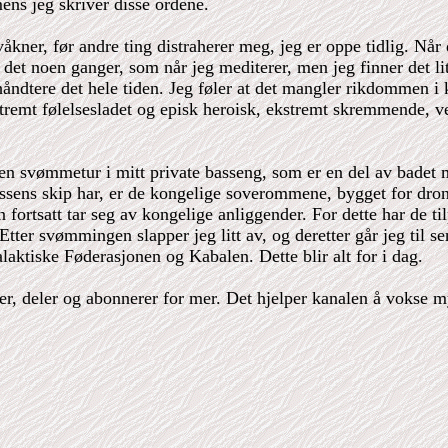
s jeg skriver disse ordene.
g våkner, før andre ting distraherer meg, jeg er oppe tidlig. N
 det noen ganger, som når jeg mediterer, men jeg finner det lit
håndtere det hele tiden. Jeg føler at det mangler rikdommen i 
mt følelsesladet og episk heroisk, ekstremt skremmende, veld
ta en svømmetur i mitt private basseng, som er en del av bade
ssens skip har, er de kongelige soverommene, bygget for dro
fortsatt tar seg av kongelige anliggender. For dette har de til
 Etter svømmingen slapper jeg litt av, og deretter går jeg til s
laktiske Føderasjonen og Kabalen. Dette blir alt for i dag.
iker, deler og abonnerer for mer. Det hjelper kanalen å vokse