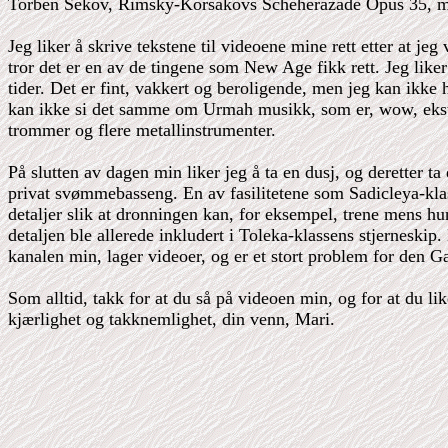
Torben Sekov, Rimsky-Korsakovs Scheherazade Opus 35, men
Jeg liker å skrive tekstene til videoene mine rett etter at je
tror det er en av de tingene som New Age fikk rett. Jeg liker
tider. Det er fint, vakkert og beroligende, men jeg kan ikke 
kan ikke si det samme om Urmah musikk, som er, wow, ekstre
trommer og flere metallinstrumenter.
På slutten av dagen min liker jeg å ta en dusj, og deretter 
privat svømmebasseng. En av fasilitetene som Sadicleya-kla
detaljer slik at dronningen kan, for eksempel, trene mens hun 
detaljen ble allerede inkludert i Toleka-klassens stjerneskip.
kanalen min, lager videoer, og er et stort problem for den Ga
Som alltid, takk for at du så på videoen min, og for at du l
kjærlighet og takknemlighet, din venn, Mari.