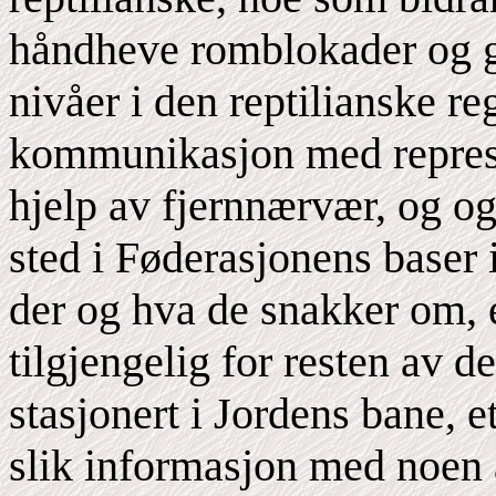
håndheve romblokader og g
nivåer i den reptilianske r
kommunikasjon med represe
hjelp av fjernnærvær, og og
sted i Føderasjonens baser 
der og hva de snakker om, e
tilgjengelig for resten av d
stasjonert i Jordens bane, 
slik informasjon med noen a