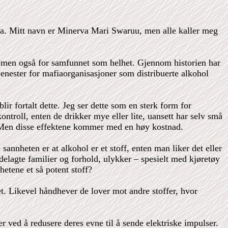
ra. Mitt navn er Minerva Mari Swaruu, men alle kaller meg
t, men også for samfunnet som helhet. Gjennom historien har
rtjenester for mafiaorganisasjoner som distribuerte alkohol
lir fortalt dette. Jeg ser dette som en sterk form for
ntroll, enten de drikker mye eller lite, uansett har selv små
. Men disse effektene kommer med en høy kostnad.
nnheten er at alkohol er et stoff, enten man liker det eller
ødelagte familier og forhold, ulykker – spesielt med kjøretøy
hetene et så potent stoff?
. Likevel håndhever de lover mot andre stoffer, hvor
ved å redusere deres evne til å sende elektriske impulser.