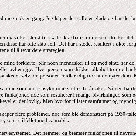
d meg nok en gang. Jeg håper dere alle er glade og har det b
er og virker sterkt til skade ikke bare for de som drikker de
 disse har ofte slått feil. Det har i stedet resultert i økte fo
ene til å revurdere strategien.
e mine forklarte, blir noen mennesker til og med sinte når de b
ler avhengige. Hver person som drikker alkohol tror de har ko
 uønskede, selv om personen midlertidig tror at de nyter dem
samme som andre psykotrope stoffer forårsaker. Så den harde sa
yere funksjoner, noe som resulterer i mange bivirkninger, som 
ikevel er det lovlig. Men hvorfor tillater samfunnet og myndig
kaper flere problemer, noe som ble demonstrert på 1930-tallet
e, som i tilfellet med cannabis.
ervesystemet. Det hemmer og bremser funksjonen til nevroner 