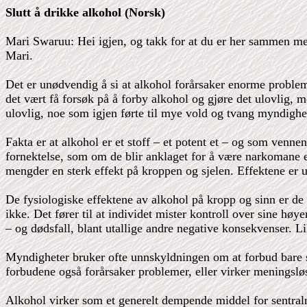
Slutt å drikke alkohol (Norsk)
Mari Swaruu: Hei igjen, og takk for at du er her sammen me
Mari.
Det er unødvendig å si at alkohol forårsaker enorme problem
det vært få forsøk på å forby alkohol og gjøre det ulovlig, men
ulovlig, noe som igjen førte til mye vold og tvang myndighet
Fakta er at alkohol er et stoff – et potent et – og som vennen
fornektelse, som om de blir anklaget for å være narkomane el
mengder en sterk effekt på kroppen og sjelen. Effektene er
De fysiologiske effektene av alkohol på kropp og sinn er de 
ikke. Det fører til at individet mister kontroll over sine hø
– og dødsfall, blant utallige andre negative konsekvenser. L
Myndigheter bruker ofte unnskyldningen om at forbud bare s
forbudene også forårsaker problemer, eller virker meningsløs
Alkohol virker som et generelt dempende middel for sentraln