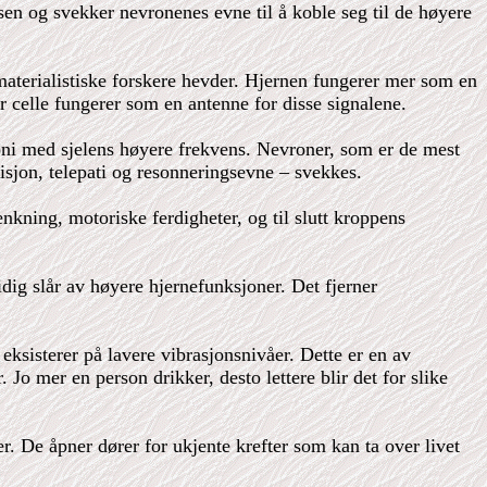
sen og svekker nevronenes evne til å koble seg til de høyere
 materialistiske forskere hevder. Hjernen fungerer mer som en
r celle fungerer som en antenne for disse signalene.
oni med sjelens høyere frekvens. Nevroner, som er de mest
uisjon, telepati og resonneringsevne – svekkes.
kning, motoriske ferdigheter, og til slutt kroppens
idig slår av høyere hjernefunksjoner. Det fjerner
ksisterer på lavere vibrasjonsnivåer. Dette er en av
 Jo mer en person drikker, desto lettere blir det for slike
r. De åpner dører for ukjente krefter som kan ta over livet