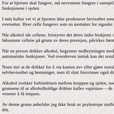
For at hjernen skal fungere, må nevronene fungere i samspil
funksjonene i sjelen.
I min kultur vet vi at hjernen ikke produserer bevissthet so
oversetter. Hver celle fungerer som en mottaker for signaler 
Når alkohol når cellene, forstyrrer det deres indre biokjem
følsomme cellene på grunn av deres presisjon, påvirkes først
Når en person drikker alkohol, begynner nedbrytningen med d
automatiske funksjoner. Ved overdreven inntak kan det resul
Noen sier at de drikker for å «ta kanten av» eller gjøre sosi
selvbevissthet og hemninger, men til slutt forsvinner også di
Alkohol svekker forbindelsen mellom kroppen og sjelen, noe s
grunnene til at alkoholholdige drikker kalles «spiritus» – de 
vesener å få innpass.
Av denne grunn anbefaler jeg ikke bruk av psykotrope stoffer
ditt.