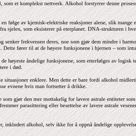
l, som et komplekst nettverk. Alkohol forstyrrer denne proses
m en følge av kjemisk-elektriske reaksjoner alene, slik mange
fra sjelen, som eksisterer på eterplanet. DNA-strukturen i hve
i og senker frekvensen deres, noe som gjør dem mindre i harm
. Dette fører til at de høyere funksjonene i hjernen – som int
e høyeste åndelige funksjonene, som etterfølges av logisk ten
tere i død.
ale situasjoner enklere. Men dette er bare fordi alkohol midlert
sse evnene hvis man fortsetter å drikke.
om gjør den mer mottakelig for lavere astrale entiteter som e
fremmer parasittering eller besettelse av lavere astrale vesener.
, inkludert alkohol, selv ikke for å oppnå åndelige opplevelse