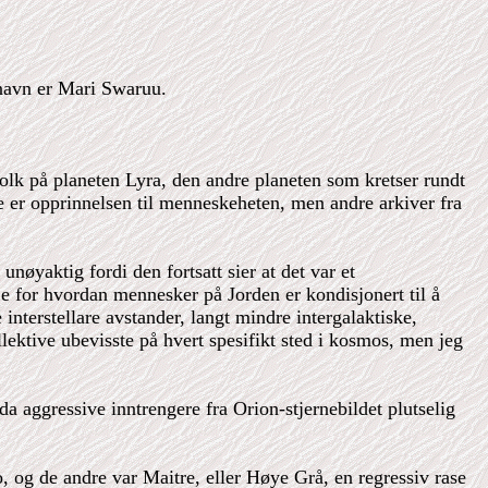
t navn er Mari Swaruu.
 folk på planeten Lyra, den andre planeten som kretser rundt
tte er opprinnelsen til menneskeheten, men andre arkiver fra
nøyaktig fordi den fortsatt sier at det var et
je for hvordan mennesker på Jorden er kondisjonert til å
interstellare avstander, langt mindre intergalaktiske,
llektive ubevisste på hvert spesifikt sted i kosmos, men jeg
a aggressive inntrengere fra Orion-stjernebildet plutselig
o, og de andre var Maitre, eller Høye Grå, en regressiv rase