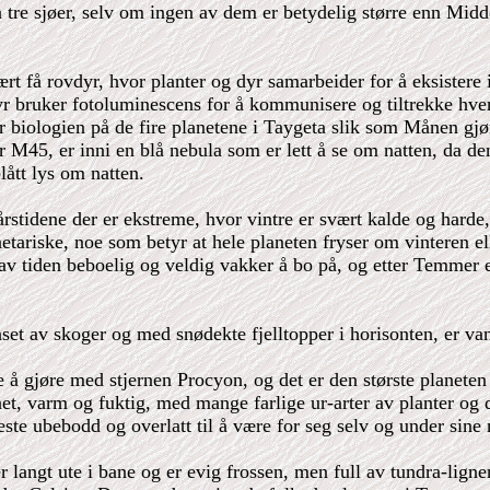
 tre sjøer, selv om ingen av dem er betydelig større enn Midd
t få rovdyr, hvor planter og dyr samarbeider for å eksistere i
yr bruker fotoluminescens for å kommunisere og tiltrekke hver
er biologien på de fire planetene i Taygeta slik som Månen gjø
 M45, er inni en blå nebula som er lett å se om natten, da den 
lått lys om natten.
årstidene der er ekstreme, hvor vintre er svært kalde og harde,
tariske, noe som betyr at hele planeten fryser om vinteren ell
v tiden beboelig og veldig vakker å bo på, og etter Temmer e
nset av skoger og med snødekte fjelltopper i horisonten, er va
e å gjøre med stjernen Procyon, og det er den største planete
net, varm og fuktig, med mange farlige ur-arter av planter og 
ste ubebodd og overlatt til å være for seg selv og under sine 
r langt ute i bane og er evig frossen, men full av tundra-lign