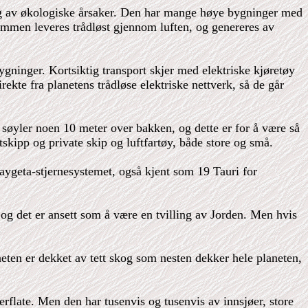
g av økologiske årsaker. Den har mange høye bygninger med
ømmen leveres trådløst gjennom luften, og genereres av
ninger. Kortsiktig transport skjer med elektriske kjøretøy
irekte fra planetens trådløse elektriske nettverk, så de går
søyler noen 10 meter over bakken, og dette er for å være så
tskipp og private skip og luftfartøy, både store og små.
aygeta-stjernesystemet, også kjent som 19 Tauri for
og det er ansett som å være en tvilling av Jorden. Men hvis
eten er dekket av tett skog som nesten dekker hele planeten,
rflate. Men den har tusenvis og tusenvis av innsjøer, store