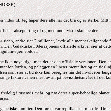
(NORSK)
 video til. Jeg håper dere alle har det bra og er sterke. Mit
ffisielt akseptert og til og med undervist i skolene der.
 år siden, andre sier 2 millioner, levde alle menneskelignende
en. Den Galaktiske Føderasjonens offisielle arkiver sier at de
angulum-stjernebildet.
e ikke nøyaktige, men det er den offisielle versjonen. Den er u
tenfor Jorden, og pålegger en lineær mentalitet og en tidslin
sen som sier at tid ikke kan beregnes når det involverer lange 
mange faktorer, men mest av alt på bevissthetsnivået til det ko
redelig i tusenvis av år, og nøt deres super-beboelige planet d
vasjon.
 genetiske familier. Den første var reptilianske, mest fra Drac