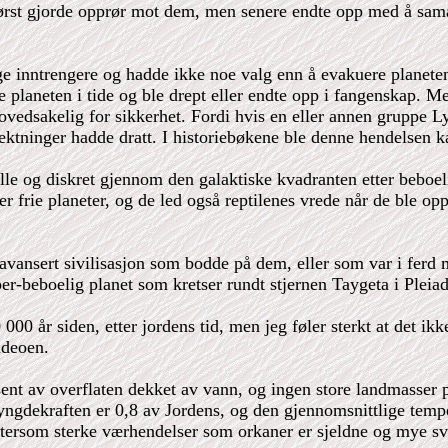
m først gjorde opprør mot dem, men senere endte opp med å sam
ge inntrengere og hadde ikke noe valg enn å evakuere planeten
te planeten i tide og ble drept eller endte opp i fangenskap. 
vedsakelig for sikkerhet. Fordi hvis en eller annen gruppe Ly
slektninger hadde dratt. I historiebøkene ble denne hendelsen 
lle og diskret gjennom den galaktiske kvadranten etter beboeli
tter frie planeter, og de led også reptilenes vrede når de ble
n avansert sivilisasjon som bodde på dem, eller som var i ferd
er-beboelig planet som kretser rundt stjernen Taygeta i Pleia
0 000 år siden, etter jordens tid, men jeg føler sterkt at det 
ideoen.
ent av overflaten dekket av vann, og ingen store landmasser på
ngdekraften er 0,8 av Jordens, og den gjennomsnittlige tempe
ttersom sterke værhendelser som orkaner er sjeldne og mye sv