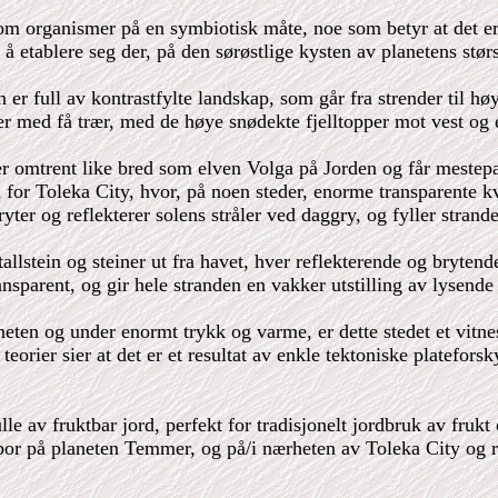
lom organismer på en symbiotisk måte, noe som betyr at det e
 å etablere seg der, på den sørøstlige kysten av planetens stør
r full av kontrastfylte landskap, som går fra strender til hø
er med få trær, med de høye snødekte fjelltopper mot vest og e
 er omtrent like bred som elven Volga på Jorden og får mestep
rd for Toleka City, hvor, på noen steder, enorme transparente 
ter og reflekterer solens stråler ved daggry, og fyller stran
allstein og steiner ut fra havet, hver reflekterende og brytend
ansparent, og gir hele stranden en vakker utstilling av lysen
eten og under enormt trykk og varme, er dette stedet et vitne
orier sier at det er et resultat av enkle tektoniske platefor
le av fruktbar jord, perfekt for tradisjonelt jordbruk av fruk
or på planeten Temmer, og på/i nærheten av Toleka City og rom