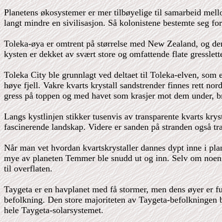
Planetens økosystemer er mer tilbøyelige til samarbeid mel
langt mindre en sivilisasjon. Så kolonistene bestemte seg for
Toleka-øya er omtrent på størrelse med New Zealand, og den e
kysten er dekket av svært store og omfattende flate gresslett
Toleka City ble grunnlagt ved deltaet til Toleka-elven, som
høye fjell. Vakre kvarts krystall sandstrender finnes rett no
gress på toppen og med havet som krasjer mot dem under, bry
Langs kystlinjen stikker tusenvis av transparente kvarts kryst
fascinerende landskap. Videre er sanden på stranden også tr
Når man vet hvordan kvartskrystaller dannes dypt inne i plan
mye av planeten Temmer ble snudd ut og inn. Selv om noen te
til overflaten.
Taygeta er en havplanet med få stormer, men dens øyer er ful
befolkning. Den store majoriteten av Taygeta-befolkningen b
hele Taygeta-solarsystemet.