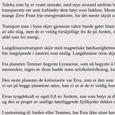
Toleka som by er svært utstrakt, med mye avstand mellom 
transparente rør som forbinder dem høyt over bakken. Mestep
mange Zero Point frie energireaktorer, for det meste skjult 
Transport inne i byen skjer gjennom vakre buede gater blant
av alle slag, men de er veldig forskjellige fra de på Jorden, 
aldri tom for energi.
Langdistansetransport skjer med magnetiske høyhastighetstog
lite inngripende i naturen som mulig. Langdistanse reise skje
Fra planeten Temmer begynte Lyranerne, som nå begynte å kal
mennesker, ingen av disse hadde noen urfolksbefolkning, kun 
Den neste planeten de koloniserte var Erra, som er den som e
vi ser på begge planetene nøye, kan vi se at de er veldig fors
Erras tyngdekraft er også 0,8 av Jordens, noe som betyr at 
og den er preget av utallige høytliggende fjellkjeder dekket
I motsetning til Jorden eller Temmer, har Erra ikke store h