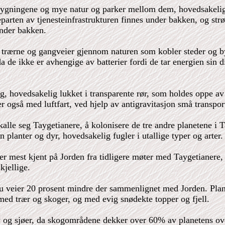
bygningene og mye natur og parker mellom dem, hovedsakeli
arten av tjenesteinfrastrukturen finnes under bakken, og str
under bakken.
 trærne og gangveier gjennom naturen som kobler steder og byg
da de ikke er avhengige av batterier fordi de tar energien sin d
, hovedsakelig lukket i transparente rør, som holdes oppe av 
r også med luftfart, ved hjelp av antigravitasjon små transpor
le seg Taygetianere, å kolonisere de tre andre planetene i T
planter og dyr, hovedsakelig fugler i utallige typer og arter.
r mest kjent på Jorden fra tidligere møter med Taygetianere, 
kjellige.
du veier 20 prosent mindre der sammenlignet med Jorden. Plan
 med trær og skoger, og med evig snødekte topper og fjell.
av og sjøer, da skogområdene dekker over 60% av planetens ove