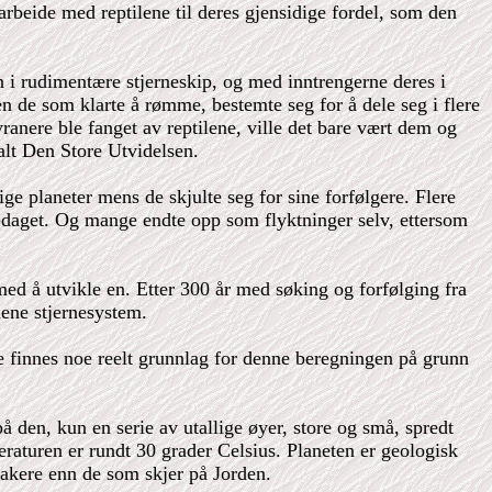
arbeide med reptilene til deres gjensidige fordel, som den
 i rudimentære stjerneskip, og med inntrengerne deres i
Men de som klarte å rømme, bestemte seg for å dele seg i flere
ranere ble fanget av reptilene, ville det bare vært dem og
kalt Den Store Utvidelsen.
ge planeter mens de skjulte seg for sine forfølgere. Flere
 oppdaget. Og mange endte opp som flyktninger selv, ettersom
 med å utvikle en. Etter 300 år med søking og forfølging fra
dene stjernesystem.
ikke finnes noe reelt grunnlag for denne beregningen på grunn
 den, kun en serie av utallige øyer, store og små, spredt
raturen er rundt 30 grader Celsius. Planeten er geologisk
akere enn de som skjer på Jorden.