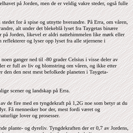
elhavet på Jorden, men de er veldig vakre steder, også fulle
 stedet for å spise og utnytte hverandre. På Erra, om våren,
andre, alt under det blekeblå lyset fra Taygetas binære
r på Jorden, likevel er aldri nattehimmelen like mørk eller
reflekterer og lyser opp lyset fra alle stjernene i
 noen ganger ned til -80 grader Celsius i visse deler av
er er full av liv og blomstring om våren, og ikke etter
r den den nest mest befolkede planeten i Taygeta-
nlige scener og landskap på Erra.
n av de fire med en tyngdekraft på 1,2G noe som betyr at du
dyr. Få mennesker bor der, mest fordi været og
naturlige lover og prosesser.
ende plante- og dyreliv. Tyngdekraften der er 0,7 av Jordens,