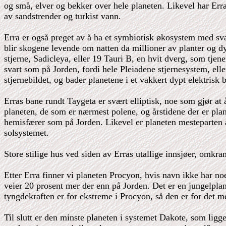
og små, elver og bekker over hele planeten. Likevel har Erra
av sandstrender og turkist vann.
Erra er også preget av å ha et symbiotisk økosystem med svær
blir skogene levende om natten da millioner av planter og d
stjerne, Sadicleya, eller 19 Tauri B, en hvit dverg, som tjen
svart som på Jorden, fordi hele Pleiadene stjernesystem, eller
stjernebildet, og bader planetene i et vakkert dypt elektrisk b
Erras bane rundt Taygeta er svært elliptisk, noe som gjør at 
planeten, de som er nærmest polene, og årstidene der er plane
hemisfærer som på Jorden. Likevel er planeten mesteparten a
solsystemet.
Store stilige hus ved siden av Erras utallige innsjøer, omkra
Etter Erra finner vi planeten Procyon, hvis navn ikke har no
veier 20 prosent mer der enn på Jorden. Det er en jungelpla
tyngdekraften er for ekstreme i Procyon, så den er for det me
Til slutt er den minste planeten i systemet Dakote, som ligge