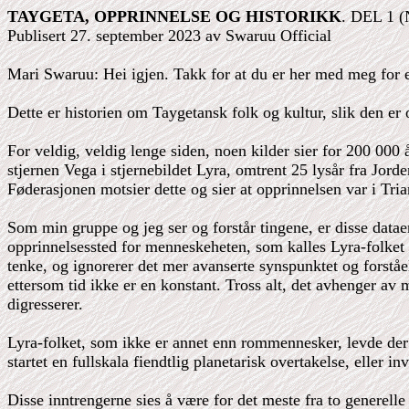
TAYGETA, OPPRINNELSE OG HISTORIKK
. DEL 1 
Publisert 27. september 2023 av Swaruu Official
Mari Swaruu: Hei igjen. Takk for at du er her med meg for en
Dette er historien om Taygetansk folk og kultur, slik den er o
For veldig, veldig lenge siden, noen kilder sier for 200 000
stjernen Vega i stjernebildet Lyra, omtrent 25 lysår fra Jord
Føderasjonen motsier dette og sier at opprinnelsen var i Tri
Som min gruppe og jeg ser og forstår tingene, er disse dataen
opprinnelsessted for menneskeheten, som kalles Lyra-folket u
tenke, og ignorerer det mer avanserte synspunktet og forståel
ettersom tid ikke er en konstant. Tross alt, det avhenger av 
digresserer.
Lyra-folket, som ikke er annet enn rommennesker, levde der f
startet en fullskala fiendtlig planetarisk overtakelse, eller in
Disse inntrengerne sies å være for det meste fra to generelle