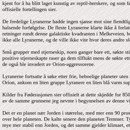
kjent for å ha blitt laget kunstig av reptil-herskere, og so
offisielle fortellingen sier.
De fredelige Lyranerne hadde ingen sjanse mot sine fiendtli
halsende forfølgelse. De fleste Lyranerne klarte ikke å forla
retninger rundt denne galaktiske kvadranten i Melkeveien, ho
ikke alle Lyranerne, og de ville ikke vite hvor deres andre 
Små grupper med stjerneskip, noen ganger bare ett, søkte sti
positive stjerneskapte raser ga dem tilflukt mens de søkte e
de også ble invadert av Orion-aggressorene.
Lyranerne fortsatte å søke etter frie, beboelige planeter ute
Orion, ankom en liten gruppe Lyranere en liten blå varm sup
Kilder fra Føderasjonen sier offisielt at dette skjedde for 85
av de samme grunnene jeg nevnte i begynnelsen av denne v
Det er en planet nær Jorden i størrelse, med mer enn 90 pros
over hele planeten. De kalte senere den planeten Temmer. Ty
mye mer stabil enn Jorden, og det samme gjelder klimaet, e