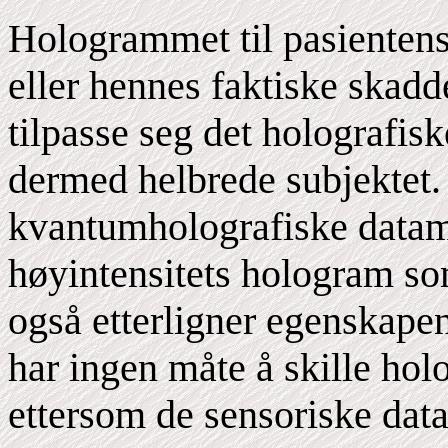
Hologrammet til pasientens
eller hennes faktiske skadde
tilpasse seg det holografis
dermed helbrede subjektet.
kvantumholografiske datam
høyintensitets hologram som
også etterligner egenskapen
har ingen måte å skille holo
ettersom de sensoriske dat