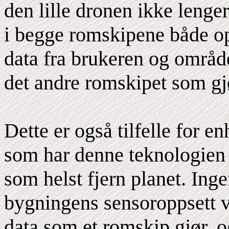
den lille dronen ikke leng
i begge romskipene både o
data fra brukeren og områd
det andre romskipet som g
Dette er også tilfelle for e
som har denne teknologien i
som helst fjern planet. Ing
bygningens sensoroppsett vi
data som et romskip gjør, o